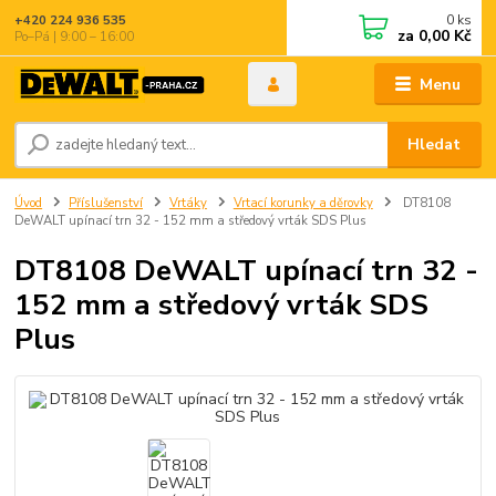
0
ks
+420 224 936 535
za
0,00 Kč
Po–Pá | 9:00 – 16:00
Menu
Hledat
Úvod
Příslušenství
Vrtáky
Vrtací korunky a děrovky
DT8108
DeWALT upínací trn 32 - 152 mm a středový vrták SDS Plus
DT8108 DeWALT upínací trn 32 -
152 mm a středový vrták SDS
Plus