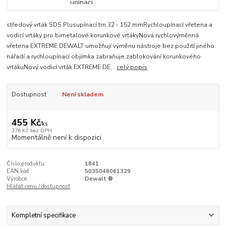
středový vrták SDS Plusupínací trn 32 - 152 mmRychloupínací vřetena a
vodicí vrtáky pro bimetalové korunkové vrtákyNová rychlovýměnná
vřetena EXTREME DEWALT umožňují výměnu nástroje bez použití jiného
nářadí a rychloupínací objímka zabraňuje zablokování korunkového
vrtákuNový vodicí vrták EXTREME DE...
celý popis
Dostupnost
Není skladem
455 Kč
/
ks
376 Kč
bez DPH
Momentálně není k dispozici
Číslo produktu:
1841
EAN kód:
5035048061329
Výrobce:
Dewalt ®
Hlídat cenu / dostupnost
Kompletní specifikace