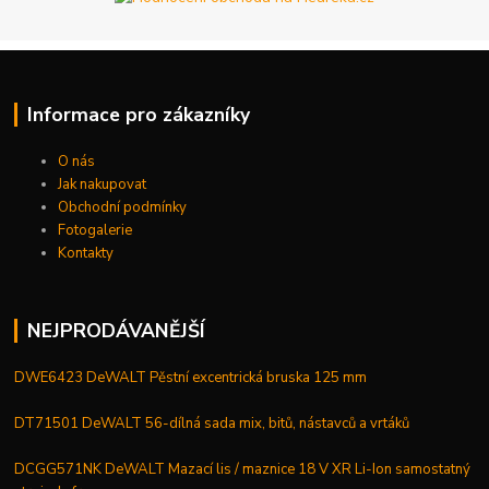
Informace pro zákazníky
O nás
Jak nakupovat
Obchodní podmínky
Fotogalerie
Kontakty
NEJPRODÁVANĚJŠÍ
DWE6423 DeWALT Pěstní excentrická bruska 125 mm
DT71501 DeWALT 56-dílná sada mix, bitů, nástavců a vrtáků
DCGG571NK DeWALT Mazací lis / maznice 18 V XR Li-Ion samostatný