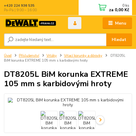
0
ks
+420 224 936 535
za
0,00 Kč
Po–Pá | 9:00 – 16:00
Menu
Hledat
Úvod
Příslušenství
Vrtáky
Vrtací korunky a děrovky
DT8205L
BiM korunka EXTREME 105 mm s karbidovými hroty
DT8205L BiM korunka EXTREME
105 mm s karbidovými hroty