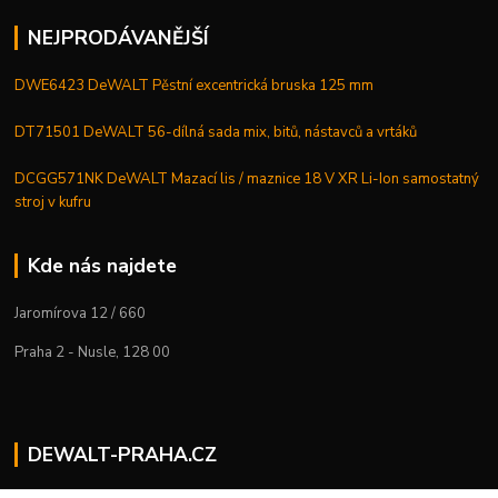
NEJPRODÁVANĚJŠÍ
DWE6423 DeWALT Pěstní excentrická bruska 125 mm
DT71501 DeWALT 56-dílná sada mix, bitů, nástavců a vrtáků
DCGG571NK DeWALT Mazací lis / maznice 18 V XR Li-Ion samostatný
stroj v kufru
Kde nás najdete
Jaromírova 12 / 660
Praha 2 - Nusle, 128 00
DEWALT-PRAHA.CZ