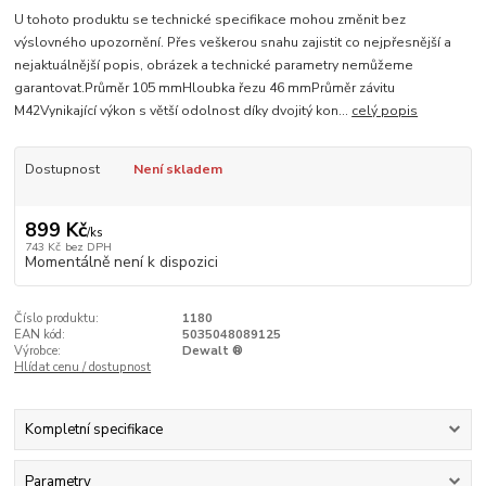
U tohoto produktu se technické specifikace mohou změnit bez
výslovného upozornění. Přes veškerou snahu zajistit co nejpřesnější a
nejaktuálnější popis, obrázek a technické parametry nemůžeme
garantovat.Průměr 105 mmHloubka řezu 46 mmPrůměr závitu
M42Vynikající výkon s větší odolnost díky dvojitý kon...
celý popis
Dostupnost
Není skladem
899 Kč
/
ks
743 Kč
bez DPH
Momentálně není k dispozici
Číslo produktu:
1180
EAN kód:
5035048089125
Výrobce:
Dewalt ®
Hlídat cenu / dostupnost
Kompletní specifikace
Parametry