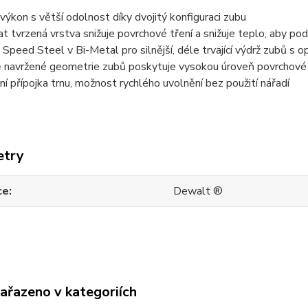
í výkon s větší odolnost díky dvojitý konfiguraci zubu
 tvrzená vrstva snižuje povrchové tření a snižuje teplo, aby po
 Speed Steel v Bi-Metal pro silnější, déle trvající výdrž zubů s
ě navržené geometrie zubů poskytuje vysokou úroveň povrchové 
ní přípojka trnu, možnost rychlého uvolnění bez použití nářadí
etry
ce
Dewalt ®
zařazeno v kategoriích