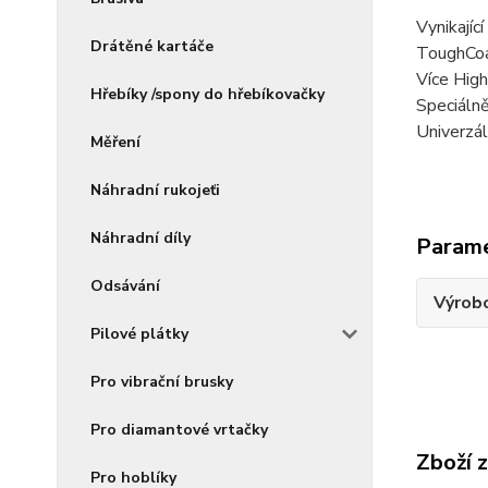
Vynikajíc
Drátěné kartáče
ToughCoat
Více High
Hřebíky /spony do hřebíkovačky
Speciáln
Univerzál
Měření
Náhradní rukojeťi
Náhradní díly
Param
Odsávání
Výrob
Pilové plátky
Pro vibrační brusky
Pro diamantové vrtačky
Zboží 
Pro hoblíky