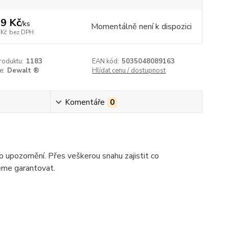
9 Kč
/
ks
Momentálně není k dispozici
 Kč
bez DPH
roduktu:
1183
EAN kód:
5035048089163
e:
Dewalt ®
Hlídat cenu / dostupnost
Komentáře
0
upozornění. Přes veškerou snahu zajistit co
žeme garantovat.