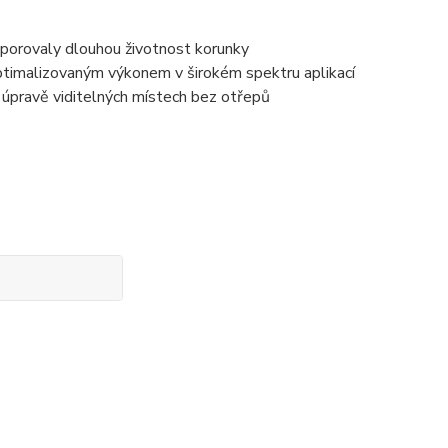
dporovaly dlouhou životnost korunky
 optimalizovaným výkonem v širokém spektru aplikací
úpravě viditelných místech bez otřepů