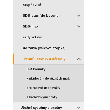
stupňovité
SDS-plus (do betonu)
SDS-max
sady vrtáků
do zdiva (válcová stopka)
Vrtací korunky a děrovky
BiM korunky
karbidové - do různých mat.
pro rázové utahováky
s karbidovými hroty
Úložné systémy a brašny