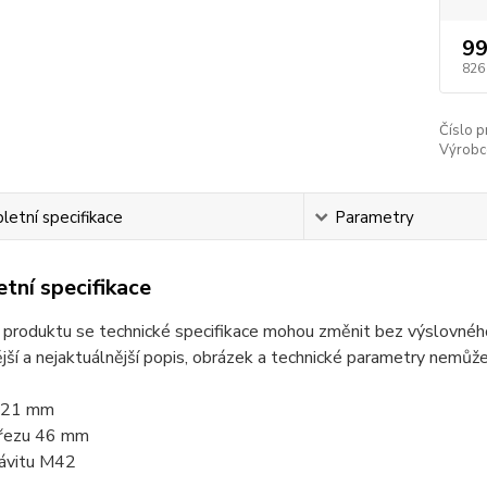
99
826
Číslo p
Výrobc
etní specifikace
Parametry
tní specifikace
produktu se technické specifikace mohou změnit bez výslovného 
jší a nejaktuálnější popis, obrázek a technické parametry nemů
121 mm
řezu 46 mm
ávitu M42