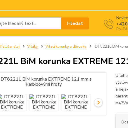
Nevíte
Hledat
+420
Po–Pá 
říslušenství
Vrtáky
Vrtací korunky a děrovky
DT8221L BiM korun
21L BiM korunka EXTREME 121
U toho
výslov
a neja
garant
M42Vyni
Dos