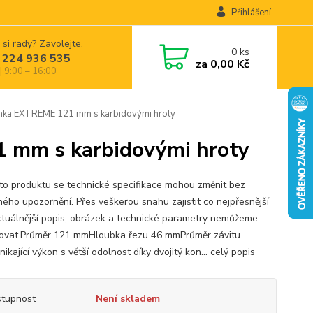
Přihlášení
 si rady? Zavolejte.
0
ks
 224 936 535
za
0,00 Kč
| 9:00 – 16:00
ka EXTREME 121 mm s karbidovými hroty
 mm s karbidovými hroty
to produktu se technické specifikace mohou změnit bez
ného upozornění. Přes veškerou snahu zajistit co nejpřesnější
ktuálnější popis, obrázek a technické parametry nemůžeme
ovat.Průměr 121 mmHloubka řezu 46 mmPrůměr závitu
kající výkon s větší odolnost díky dvojitý kon...
celý popis
tupnost
Není skladem