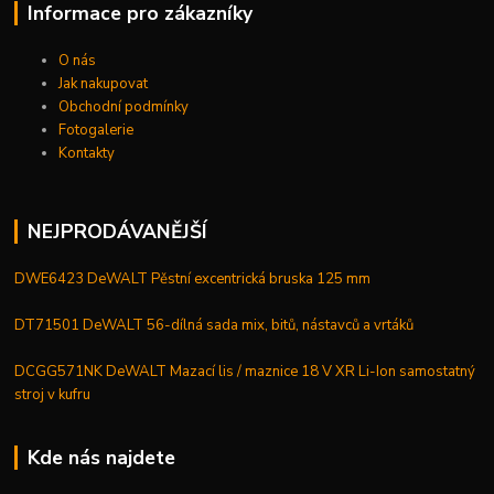
Informace pro zákazníky
O nás
Jak nakupovat
Obchodní podmínky
Fotogalerie
Kontakty
NEJPRODÁVANĚJŠÍ
DWE6423 DeWALT Pěstní excentrická bruska 125 mm
DT71501 DeWALT 56-dílná sada mix, bitů, nástavců a vrtáků
DCGG571NK DeWALT Mazací lis / maznice 18 V XR Li-Ion samostatný
stroj v kufru
Kde nás najdete