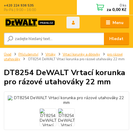
0
ks
+420 224 936 535
za
0,00 Kč
Po–Pá | 9:00 – 16:00
Menu
Hledat
Úvod
Příslušenství
Vrtáky
Vrtací korunky a děrovky
pro rázové
utahováky
DT8254 DeWALT Vrtací korunka pro rázové utahováky 22 mm
DT8254 DeWALT Vrtací korunka
pro rázové utahováky 22 mm