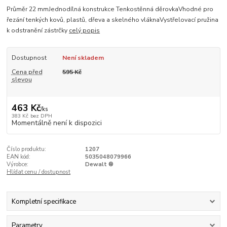
Průměr 22 mmJednodílná konstrukce Tenkostěnná děrovkaVhodné pro
řezání tenkých kovů, plastů, dřeva a skelného vláknaVystřelovací pružina
k odstranění zástrčky
celý popis
Dostupnost
Není skladem
Cena před
595 Kč
slevou
463 Kč
/
ks
383 Kč
bez DPH
Momentálně není k dispozici
Číslo produktu:
1207
EAN kód:
5035048079966
Výrobce:
Dewalt ®
Hlídat cenu / dostupnost
Kompletní specifikace
Parametry