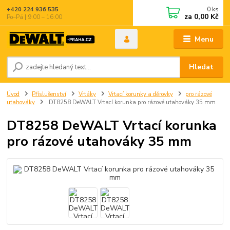
0
ks
+420 224 936 535
za
0,00 Kč
Po–Pá | 9:00 – 16:00
Menu
Hledat
Úvod
Příslušenství
Vrtáky
Vrtací korunky a děrovky
pro rázové
utahováky
DT8258 DeWALT Vrtací korunka pro rázové utahováky 35 mm
DT8258 DeWALT Vrtací korunka
pro rázové utahováky 35 mm