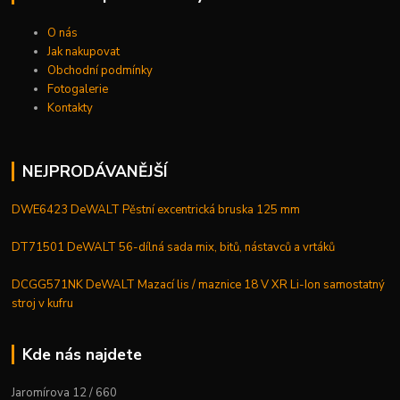
O nás
Jak nakupovat
Obchodní podmínky
Fotogalerie
Kontakty
NEJPRODÁVANĚJŠÍ
DWE6423 DeWALT Pěstní excentrická bruska 125 mm
DT71501 DeWALT 56-dílná sada mix, bitů, nástavců a vrtáků
DCGG571NK DeWALT Mazací lis / maznice 18 V XR Li-Ion samostatný
stroj v kufru
Kde nás najdete
Jaromírova 12 / 660