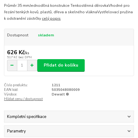
Průměr 35 mmJednodílná konstrukce Tenkostěnná děrovkaVhodné pro
řezání tenkých kovů, plastů, dřeva a skelného vláknaVystřelovací pružina
k odstranění zástrčky
celý popis
Dostupnost
skladem
626 Kč
/
ks
517 Kč
bez DPH
Přidat do košíku
Číslo produktu:
1211
EAN kód:
5035048080009
Výrobce:
Dewalt ®
Hlídat cenu / dostupnost
Kompletní specifikace
Parametry