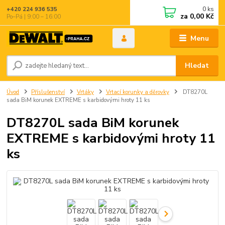
0
ks
+420 224 936 535
za
0,00 Kč
Po–Pá | 9:00 – 16:00
Menu
Hledat
Úvod
Příslušenství
Vrtáky
Vrtací korunky a děrovky
DT8270L
sada BiM korunek EXTREME s karbidovými hroty 11 ks
DT8270L sada BiM korunek
EXTREME s karbidovými hroty 11
ks