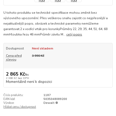
U tohoto produktu se technické specifikace mohou změnit bez
výslovného upozornění. Přes veškerou snahu zajistit co nejpřesnější a
nejaktuálnější popis, obrázek a technické parametry nemůžeme
garantovat.2 x vodící vrták pro korunkyPrůměry 22, 29, 35, 44, 51, 64, 68
mmHloubka řezu 46 mmPrůměr závitu M...
celý popis
Dostupnost
Není skladem
Cena před
3 990 Kč
slevou
2 865 Kč
/
ks
2 368 Kč
bez DPH
Momentálně není k dispozici
Číslo produktu:
1187
EAN kód:
5035048089200
Výrobce:
Dewalt ®
Hlídat cenu / dostupnost