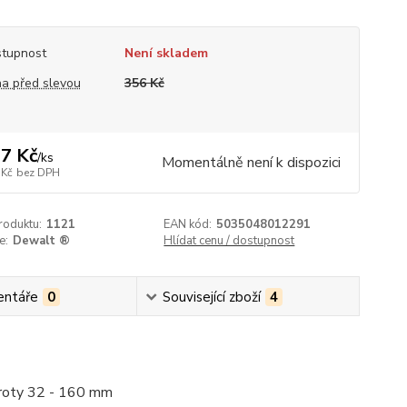
tupnost
Není skladem
a před slevou
356 Kč
7 Kč
/
ks
Momentálně není k dispozici
 Kč
bez DPH
roduktu:
1121
EAN kód:
5035048012291
e:
Dewalt ®
Hlídat cenu / dostupnost
ntáře
0
Související zboží
4
 hroty 32 - 160 mm