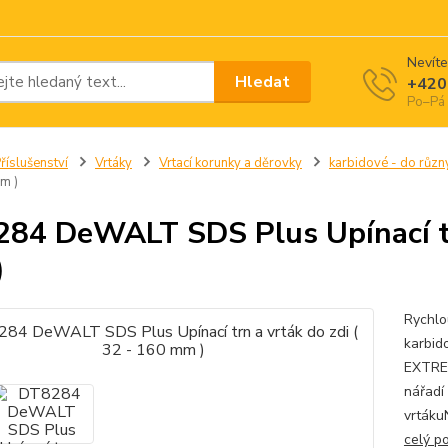
Nevíte
Hledat
+420
Po–Pá 
říslušenství
Vrtáky
Vrtací korunky a děrovky
karbidové - do různ
m )
84 DeWALT SDS Plus Upínací trn
)
Rychlo
karbid
EXTREM
nářadí
vrtáku
celý p