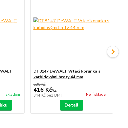
DeWALT
DT8147 DeWALT Vrtací korunka s
DT
karbidovými hroty 44 mm
ka
536 Kč
678
416 Kč
5
/
ks
skladem
Není skladem
344 Kč
bez DPH
43
šíku
Detail