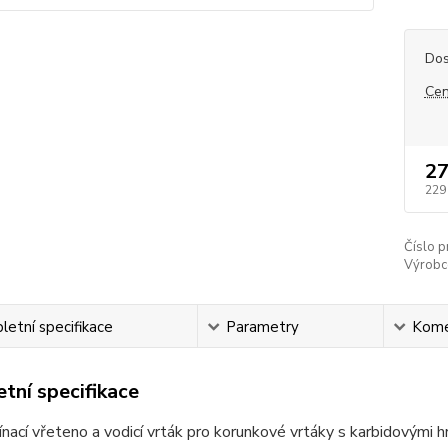
Dos
Cen
27
229
Číslo p
Výrobc
etní specifikace
Parametry
Kome
tní specifikace
nací vřeteno a vodicí vrták pro korunkové vrtáky s karbidovými