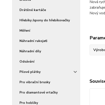
Nová ryc
zabraňuj
Drátěné kartáče
Nový vod
Hřebíky /spony do hřebíkovačky
Měření
Param
Náhradní rukojeťi
Výrob
Náhradní díly
Odsávání
Pilové plátky
Souvise
Pro vibrační brusky
Pro diamantové vrtačky
Pro hoblíky