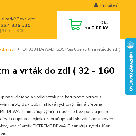
Přihlášení
 si rady? Zavolejte.
0
ks
 224 936 535
za
0,00 Kč
| 9:00 – 16:00
ých mat.
DT8284 DeWALT SDS Plus Upínací trn a vrták do zdi (
 a vrták do zdi ( 32 - 160
upínací vřeteno a vodicí vrták pro korunkové vrtáky s
ovými hroty 32 - 160 mmNová rychlovýměnná vřetena
E DEWALT umožňují výměnu nástroje bez použití jiného
 a rychloupínací objímka zabraňuje zablokování korunkového
Nový vodicí vrták EXTREME DEWALT zaručuje rychlejší vr...
opis