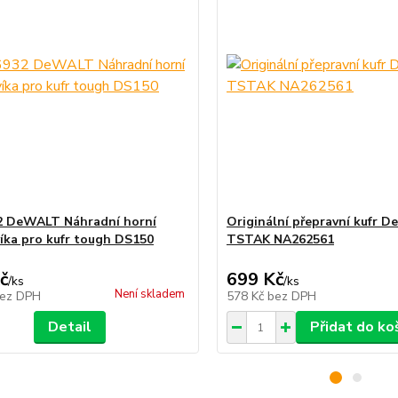
2 DeWALT Náhradní horní
Originální přepravní kufr 
víka pro kufr tough DS150
TSTAK NA262561
č
699 Kč
/
ks
/
ks
Není skladem
ez DPH
578 Kč
bez DPH
Detail
Přidat do ko