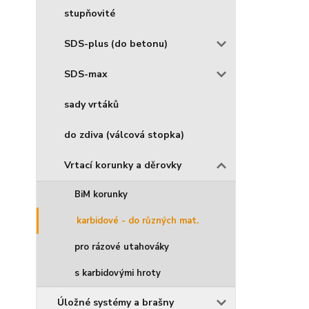
stupňovité
SDS-plus (do betonu)
SDS-max
sady vrtáků
do zdiva (válcová stopka)
Vrtací korunky a děrovky
BiM korunky
karbidové - do různých mat.
pro rázové utahováky
s karbidovými hroty
Úložné systémy a brašny