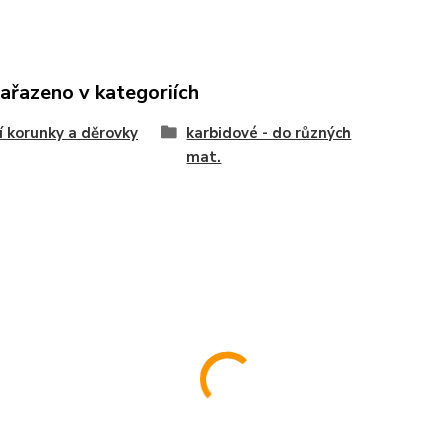
zařazeno v kategoriích
í korunky a děrovky
karbidové - do různých
mat.