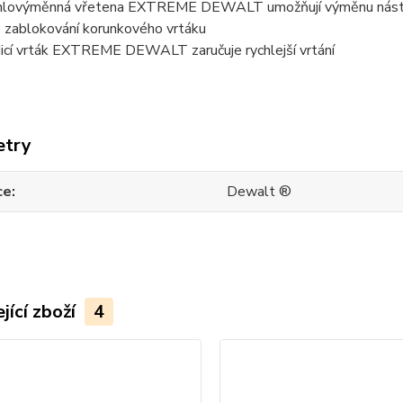
hlovýměnná vřetena EXTREME DEWALT umožňují výměnu nástroje b
e zablokování korunkového vrtáku
icí vrták EXTREME DEWALT zaručuje rychlejší vrtání
etry
ce
Dewalt ®
jící zboží
4