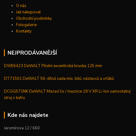
O nás
Jak nakupovat
Obchodní podmínky
Fotogalerie
Kontakty
NEJPRODÁVANĚJŠÍ
DWE6423 DeWALT Pěstní excentrická bruska 125 mm
DT71501 DeWALT 56-dílná sada mix, bitů, nástavců a vrtáků
DCGG571NK DeWALT Mazací lis / maznice 18 V XR Li-Ion samostatný
stroj v kufru
Kde nás najdete
Jaromírova 12 / 660