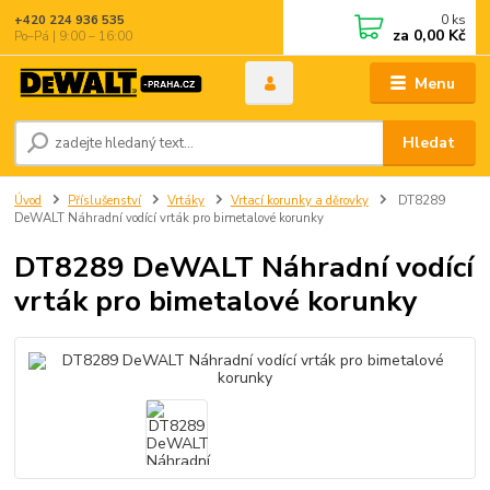
0
ks
+420 224 936 535
za
0,00 Kč
Po–Pá | 9:00 – 16:00
Menu
Hledat
Úvod
Příslušenství
Vrtáky
Vrtací korunky a děrovky
DT8289
DeWALT Náhradní vodící vrták pro bimetalové korunky
DT8289 DeWALT Náhradní vodící
vrták pro bimetalové korunky