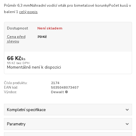
Průměr 6,3 mmNáhradní vodící vrták pro bimetalové korunkyPočet kusů v
balení 1
celý popis
Dostupnost
Není skladem
Cena před
70 Kč
slevou
66 Kč
/
ks
55 Kč
bez DPH
Momentálně není k dispozici
Číslo produktu:
2174
EAN kód:
5035048073407
Výrobce:
Dewalt ®
Kompletní specifikace
Parametry