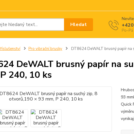
Nevíte
Hledat
+420
Po–Pá 
říslušenství
Pro vibrační brusky
DT8624 DeWALT brusný papír na suc
24 DeWALT brusný papír na such
P 240, 10 ks
Hrubo
93 mmP
Quick 
výměnu
vynikaj