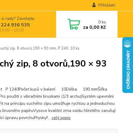
Přihlášení
 si rady? Zavolejte.
0
ks
 224 936 535
za
0,00 Kč
| 9:00 – 16:00
hý zip, 8 otvorů,190 × 93 mm, P 240, 10 ks
ý zip, 8 otvorů,190 × 93
st P 1240Počet kusů v balení 10Délka 190 mmŠířka
ro použití s vibračními bruskami (1/3 archu)Systém upevnění
Fit na principu suchého zipu umožňuje rychlou a jednoduchou
 brusného papíruVysoce kvalitní zrna oxidu hlinitého zaručují
ící úpravu povrchuPryskyř...
celý popis