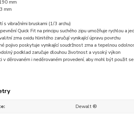
190 mm
93 mm
tí s vibračními bruskami (1/3 archu)
evnění Quick Fit na principu suchého zipu umožňuje rychlou a 
alitní zrna oxidu hlinitého zaručují vynikající úpravu povrchu
né pojivo poskytuje vynikající soudržnost zrna a tepelnou odolno
dolný podklad zaručuje dlouhou životnost a vysoký výkon
ci v děrovaném i neděrovaném provedení, aby mohl být použit se
etry
ce
Dewalt ®