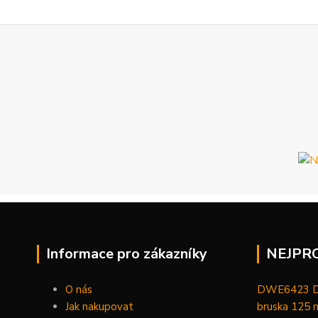
Informace pro zákazníky
NEJPR
O nás
DWE6423 De
Jak nakupovat
bruska 125