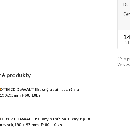
Dos
Cen
14
121
Číslo p
Výrobc
é produkty
DT8620 DeWALT Brusný papír suchý zip
190x93mm P60, 10ks
DT8621 DeWALT brusný papír na suchý zip, 8
otvorů,190 × 93 mm, P 80, 10 ks