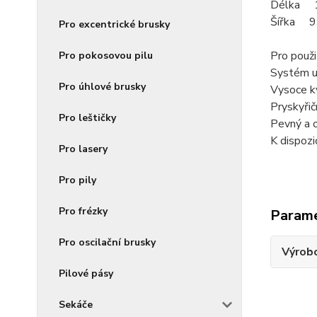
Délka 
Šířka 
Pro excentrické brusky
Pro použi
Pro pokosovou pilu
Systém up
Pro úhlové brusky
Vysoce kv
Pryskyřič
Pro leštičky
Pevný a o
K dispozi
Pro lasery
Pro pily
Pro frézky
Param
Pro oscilační brusky
Výrob
Pilové pásy
Sekáče