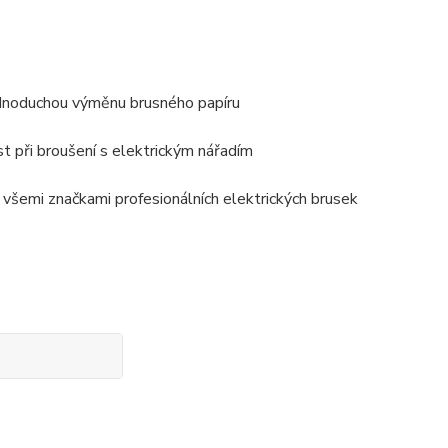
jednoduchou výměnu brusného papíru
st při broušení s elektrickým nářadím
 všemi značkami profesionálních elektrických brusek