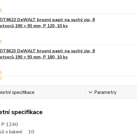
DT8622 DeWALT brusný papír na suchý zip, 8
otvorů,190 × 93 mm, P 120, 10 ks
DT8623 DeWALT brusný papír na suchý zip, 8
otvorů,190 × 93 mm, P 180, 10 ks
etní specifikace
Parametry
tní specifikace
 P 1240
sů v balení 10