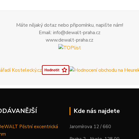
Máte nějaký dotaz nebo připomínku, napište nám!
Email: info@dewalt-praha.cz
www.dewalt-praha.cz
ODÁVANĚJŠÍ
Kde nás najdete
WALT Pěstní excentrická
Jaromírova 12 / 660
 mm