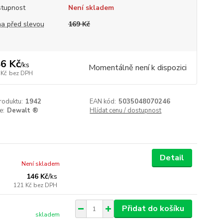
tupnost
Není skladem
a před slevou
169 Kč
6 Kč
/
ks
Momentálně není k dispozici
 Kč
bez DPH
roduktu:
1942
EAN kód:
5035048070246
e:
Dewalt ®
Hlídat cenu / dostupnost
Detail
Není skladem
146 Kč
/
ks
121 Kč
bez DPH
Přidat do košíku
skladem