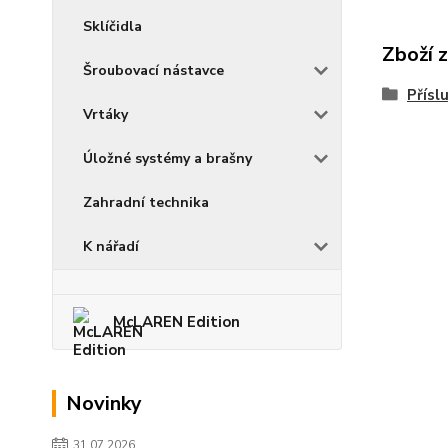
Sklíčidla
Zboží 
Šroubovací nástavce
Přísl
Vrtáky
Úložné systémy a brašny
Zahradní technika
K nářadí
McLAREN Edition
Novinky
31.07.2026