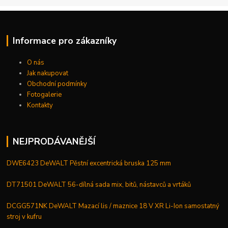
Informace pro zákazníky
O nás
Jak nakupovat
Obchodní podmínky
Fotogalerie
Kontakty
NEJPRODÁVANĚJŠÍ
DWE6423 DeWALT Pěstní excentrická bruska 125 mm
DT71501 DeWALT 56-dílná sada mix, bitů, nástavců a vrtáků
DCGG571NK DeWALT Mazací lis / maznice 18 V XR Li-Ion samostatný
stroj v kufru