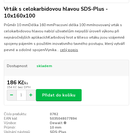
Vrták s celokarbidovou hlavou SDS-Plus -
10x160x100
Průměr 10 mmDélka 160 mmPracovní délka 100 mmInovovaný vrták s
celokarbidovou hlavou nabízí uživatelům nejvyšší úroveň výkonu při
nejnáročnějších aplikacíchKarbidový hrot a těleso vrtáku jsou vzájemně
spojeny pájením s použitím inovativního tavného postupu, který vytváří
pevné a odolné spojeníVynika...
celý popis
Dostupnost
skladem
186 Kč
/
ks
154 Kč
bez DPH
Přidat do košíku
Číslo produktu:
0762
EAN kód:
5035048077894
Výrobce:
Dewalt ®
Průměr:
10 mm
Upínání nástrojů:
SDS-Plus