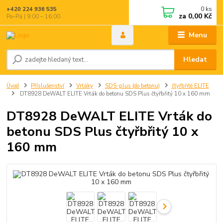
0
ks
+420 224 936 535
za
0,00 Kč
Po–Pá | 9:00 – 16:00
Menu
Hledat
Úvod
Příslušenství
Vrtáky
SDS-plus (do betonu)
čtyřbřité ELITE
DT8928 DeWALT ELITE Vrták do betonu SDS Plus čtyřbřitý 10 x 160 mm
DT8928 DeWALT ELITE Vrták do
betonu SDS Plus čtyřbřitý 10 x
160 mm