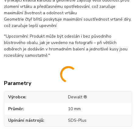
Vynikající kvalita karbidu a geometrie zajišťují větší odolnost proti
zlomení vrtáku a předčasnému opotřebování, což zaručuje
maximální životnost a odolnost vrtáku
Geometrie čtyř břitů poskytuje maximální soustřednost vrtané díry,
což zaručuje lepší upevnění
"Upozornění: Produkt může být odeslán i bez původního
blistrového obalu, jak je uvedeno na fotografii – při větších
odběrech je dodáván v hromadném balení a jednotlivé kusy jsou
rozesílány samostatně."
Parametry
Výrobce
Dewalt ®
Průměr
10 mm
Upínání nástrojů
SDS-Plus