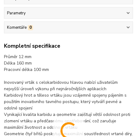
Parametry
Komentáře
0
Kompletní specifikace
Průměr 12
mm
Délka 160 mm
Pracovní délka 100 mm
Inovovaný vrták s celokarbidovou hlavou nabízí uživatelům
nejvyšší úroveň výkonu při nejnáročnějších aplikacích
Karbidový hrot a těleso vrtáku jsou vzájemně spojeny pájením s
použitím inovativního tavného postupu, který vytváří pevné a
odolné spojení
Vynikající kvalita karbidu a geometrie zajišťují větší odolnost proti
zlomení vrtáku a předčasnému opotřebování, což zaručuje
maximální životnost a odolnost vrtáku
Geometrie čtyř břitů poskytuje maximální soustřednost vrtané díry,