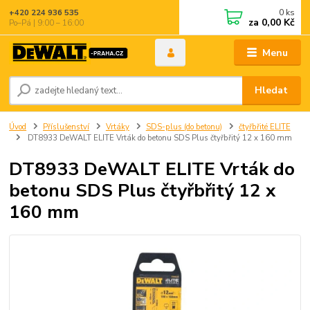
0
ks
+420 224 936 535
za
0,00 Kč
Po–Pá | 9:00 – 16:00
Menu
Hledat
Úvod
Příslušenství
Vrtáky
SDS-plus (do betonu)
čtyřbřité ELITE
DT8933 DeWALT ELITE Vrták do betonu SDS Plus čtyřbřitý 12 x 160 mm
DT8933 DeWALT ELITE Vrták do
betonu SDS Plus čtyřbřitý 12 x
160 mm