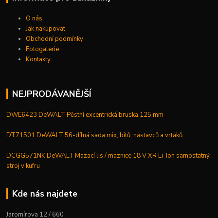
O nás
Jak nakupovat
Obchodní podmínky
Fotogalerie
Kontakty
NEJPRODÁVANĚJŠÍ
DWE6423 DeWALT Pěstní excentrická bruska 125 mm
DT71501 DeWALT 56-dílná sada mix, bitů, nástavců a vrtáků
DCGG571NK DeWALT Mazací lis / maznice 18 V XR Li-Ion samostatný
stroj v kufru
Kde nás najdete
Jaromírova 12 / 660