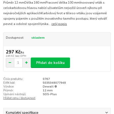
Průměr 12 mmDélka 160 mmPracovní délka 100 mmInovovaný vrták s
celokarbidovou hlavou nabízí uživatelům nejvyšší úroveň výkonu při
nejnáročnějších aplikacíchKarbidový hrot a těleso vrtáku jsou vzájemně
spojeny pájením s použitím inovativního tavného postupu, který vytváří
pevné a odolné spojeníVynika...
celý popis
Dostupnost
skladem
297 Kč
/
ks
245 Kč
bez DPH
Přidat do košíku
Číslo produktu:
0767
EAN kód:
5035048077948
Výrobce:
Dewalt ®
Průměr:
12 mm
Upínání nástrojů:
SDS-Plus
Hlídat cenu / dostupnost
Kompletní specifikace