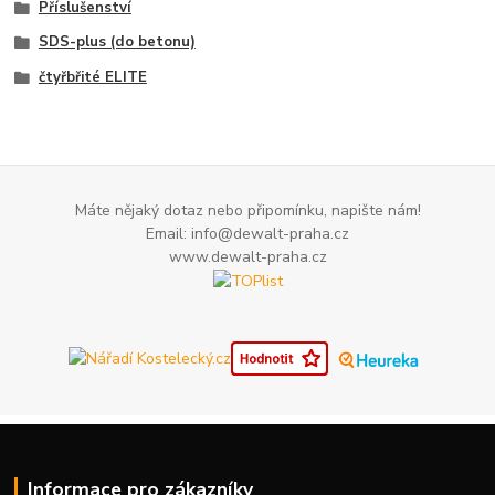
Příslušenství
SDS-plus (do betonu)
čtyřbřité ELITE
Máte nějaký dotaz nebo připomínku, napište nám!
Email: info@dewalt-praha.cz
www.dewalt-praha.cz
Informace pro zákazníky