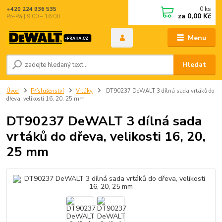
0
ks
+420 224 936 535
za
0,00 Kč
Po–Pá | 9:00 – 16:00
Menu
Hledat
Úvod
Příslušenství
Vrtáky
DT90237 DeWALT 3 dílná sada vrtáků do
dřeva, velikosti 16, 20, 25 mm
DT90237 DeWALT 3 dílná sada
vrtáků do dřeva, velikosti 16, 20,
25 mm