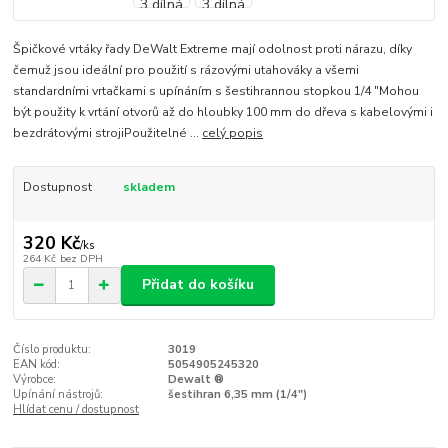
Špičkové vrtáky řady DeWalt Extreme mají odolnost proti nárazu, díky
čemuž jsou ideální pro použití s rázovými utahováky a všemi
standardními vrtačkami s upínáním s šestihrannou stopkou 1/4 "Mohou
být použity k vrtání otvorů až do hloubky 100 mm do dřeva s kabelovými i
bezdrátovými strojiPoužitelné ...
celý popis
Dostupnost
skladem
320 Kč
/
ks
264 Kč
bez DPH
Přidat do košíku
Číslo produktu:
3019
EAN kód:
5054905245320
Výrobce:
Dewalt ®
Upínání nástrojů:
šestihran 6,35 mm (1/4")
Hlídat cenu / dostupnost