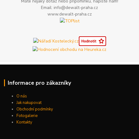
Máte nějaký dotaz nebo připomínku, napište nám!
Email: info@dewalt-praha.cz
www.dewalt-praha.cz
Informace pro zákazníky
O nás
Jak nakupovat
Obchodní podmínky
Fotogalerie
Kontakty