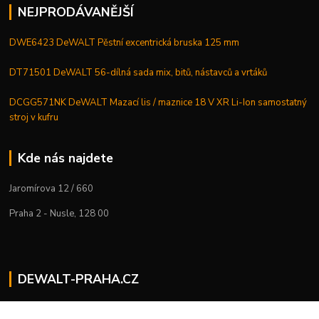
NEJPRODÁVANĚJŠÍ
DWE6423 DeWALT Pěstní excentrická bruska 125 mm
DT71501 DeWALT 56-dílná sada mix, bitů, nástavců a vrtáků
DCGG571NK DeWALT Mazací lis / maznice 18 V XR Li-Ion samostatný
stroj v kufru
Kde nás najdete
Jaromírova 12 / 660
Praha 2 - Nusle, 128 00
DEWALT-PRAHA.CZ
Kostelecký M.