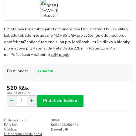
Bimetalová konstrukce jako kombinace těla HCS a řezání HSS ze slitiny
kobaltuKobaltem legované M2 HSS břity pro zvýšenou odolnost proti
opotřebeníZesílené rameno zubu pro lepší stabilitu Na dřevo s hřebíky
pro mečové pilyMateriál Bi-MetalDélka 228 mmRozteč zubů 4,2
mmPočet kusů v balení: 5
celý popis
Dostupnost
skladem
560 Kč
/
ks
463 Kč
bez DPH
Přidat do košíku
Číslo produktu:
3084
EAN kód:
5054905250287
Výrobce:
Dewalt ®
Hlídat cenu / dostupnost