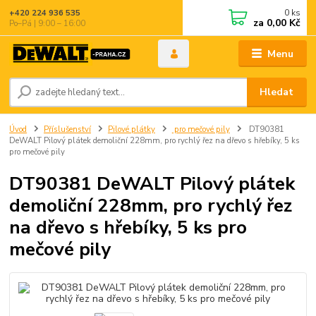
0
ks
+420 224 936 535
za
0,00 Kč
Po–Pá | 9:00 – 16:00
Menu
Hledat
Úvod
Příslušenství
Pilové plátky
pro mečové pily
DT90381
DeWALT Pilový plátek demoliční 228mm, pro rychlý řez na dřevo s hřebíky, 5 ks
pro mečové pily
DT90381 DeWALT Pilový plátek
demoliční 228mm, pro rychlý řez
na dřevo s hřebíky, 5 ks pro
mečové pily