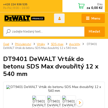
0
ks
+420 224 936 535
za
0,00 Kč
Po–Pá | 9:00 – 16:00
Menu
Hledat
Úvod
Příslušenství
Vrtáky
SDS-max
dva břity
DT9401
DeWALT Vrták do betonu SDS Max dvoubřitý 12 x 540 mm
DT9401 DeWALT Vrták do
betonu SDS Max dvoubřitý 12 x
540 mm