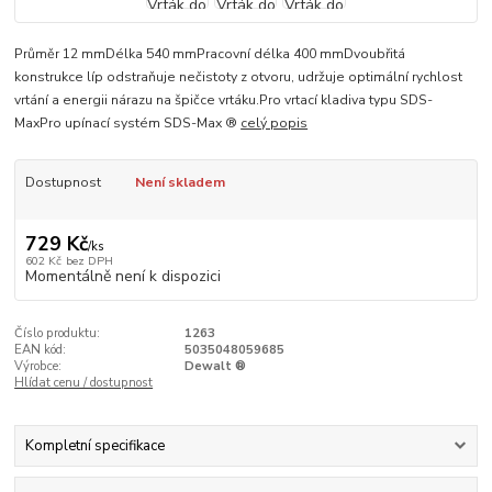
Průměr 12 mmDélka 540 mmPracovní délka 400 mmDvoubřitá
konstrukce líp odstraňuje nečistoty z otvoru, udržuje optimální rychlost
vrtání a energii nárazu na špičce vrtáku.Pro vrtací kladiva typu SDS-
MaxPro upínací systém SDS-Max ®
celý popis
Dostupnost
Není skladem
729 Kč
/
ks
602 Kč
bez DPH
Momentálně není k dispozici
Číslo produktu:
1263
EAN kód:
5035048059685
Výrobce:
Dewalt ®
Hlídat cenu / dostupnost
Kompletní specifikace