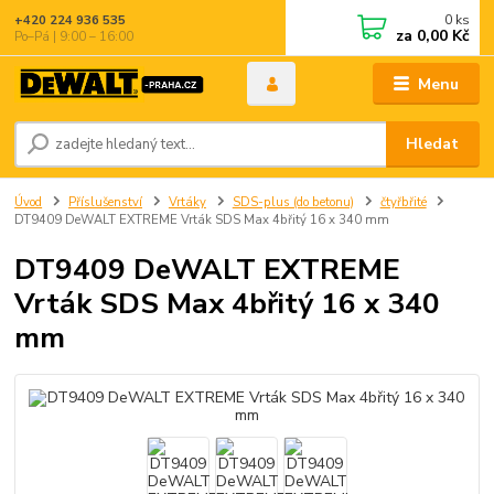
0
ks
+420 224 936 535
za
0,00 Kč
Po–Pá | 9:00 – 16:00
Menu
Hledat
Úvod
Příslušenství
Vrtáky
SDS-plus (do betonu)
čtyřbřité
DT9409 DeWALT EXTREME Vrták SDS Max 4břitý 16 x 340 mm
DT9409 DeWALT EXTREME
Vrták SDS Max 4břitý 16 x 340
mm