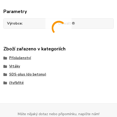
Parametry
Výrobce
Dewalt ®
Zboží zařazeno v kategoriích
Příslušenství
Vrtáky
SDS-plus (do betonu)
čtyřbřité
Máte nějaký dotaz nebo připomínku, napište nám!