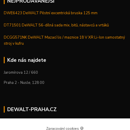
NEJPRODÁVANĚJŠÍ
DWE6423 DeWALT Pěstní excentrická bruska 125 mm
DT71501 DeWALT 56-dílná sada mix, bitů, nástavců a vrtáků
DCGG571NK DeWALT Mazací lis / maznice 18 V XR Li-Ion samostatný
stroj v kufru
Kde nás najdete
Jaromírova 12 / 660
Praha 2 - Nusle, 128 00
DEWALT-PRAHA.CZ
Kostelecký M.
+420 224 936 535
🍪
Zpracování cookies