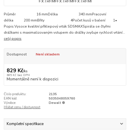
Průměr 16 mmDélka 340 mmPracovní
délka 200 mmBřity 4Počet kusů v balení 1•
Popis:Vysoce kvalitní příklepový vrták SDSMAXSpirála se čtyřmi
drážkami s maximalizovaným vstupem do drážky zvyšuje rychlost vrtání...
celý popis
Dostupnost
Není skladem
829 Kč
/
ks
685 Kč
bez DPH
Momentálně není k dispozici
Číslo produktu:
2135
EAN kód:
5035048059760
Výrobce:
Dewalt ®
Hlídat cenu / dostupnost
Kompletní specifikace