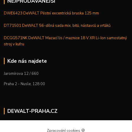
NEJPRODÁVANĚJŠÍ
DWE6423 DeWALT Pěstní excentrická bruska 125 mm
DT71501 DeWALT 56-dílná sada mix, bitů, nástavců a vrtáků
DCGG571NK DeWALT Mazací lis / maznice 18 V XR Li-Ion samostatný
stroj v kufru
Kde nás najdete
Jaromírova 12 / 660
Praha 2 - Nusle, 128 00
DEWALT-PRAHA.CZ
Kostelecký M.
+420 224 936 535
🍪
Zpracování cookies