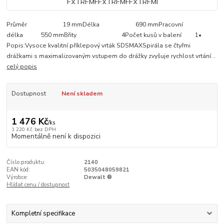
Průměr 19 mmDélka 690 mmPracovní
délka 550 mmBřity 4Počet kusů v balení 1•
Popis:Vysoce kvalitní příklepový vrták SDSMAXSpirála se čtyřmi
drážkami s maximalizovaným vstupem do drážky zvyšuje rychlost vrtání...
celý popis
Dostupnost
Není skladem
1 476 Kč
/
ks
1 220 Kč
bez DPH
Momentálně není k dispozici
Číslo produktu:
2140
EAN kód:
5035048059821
Výrobce:
Dewalt ®
Hlídat cenu / dostupnost
Kompletní specifikace