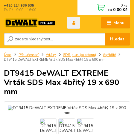
0
ks
+420 224 936 535
za
0,00 Kč
Po–Pá | 9:00 – 16:00
Menu
Hledat
Úvod
Příslušenství
Vrtáky
SDS-plus (do betonu)
čtyřbřité
DT9415 DeWALT EXTREME Vrták SDS Max 4břitý 19 x 690 mm
DT9415 DeWALT EXTREME
Vrták SDS Max 4břitý 19 x 690
mm