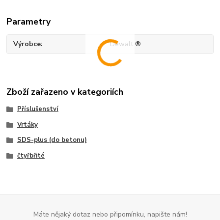
Parametry
Výrobce
Dewalt ®
Zboží zařazeno v kategoriích
Příslušenství
Vrtáky
SDS-plus (do betonu)
čtyřbřité
Máte nějaký dotaz nebo připomínku, napište nám!