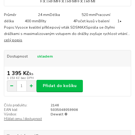
Průměr 24 mmDélka 520 mmPracovní
délka 400 mmBřity 4Počet kusů v balení 1•
Popis:Vysoce kvalitní příklepový vrták SDSMAXSpirála se čtyřmi
drážkami s maximalizovaným vstupem do drážky zvyšuje rychlost vrtání...
celý popis
Dostupnost
skladem
1 395 Kč
/
ks
1 153 Kč
bez DPH
Přidat do košíku
Číslo produktu:
2146
EAN kód:
5035048059906
Výrobce:
Dewalt ®
Hlídat cenu / dostupnost