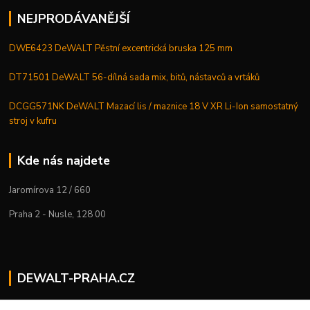
NEJPRODÁVANĚJŠÍ
DWE6423 DeWALT Pěstní excentrická bruska 125 mm
DT71501 DeWALT 56-dílná sada mix, bitů, nástavců a vrtáků
DCGG571NK DeWALT Mazací lis / maznice 18 V XR Li-Ion samostatný
stroj v kufru
Kde nás najdete
Jaromírova 12 / 660
Praha 2 - Nusle, 128 00
DEWALT-PRAHA.CZ
Kostelecký M.