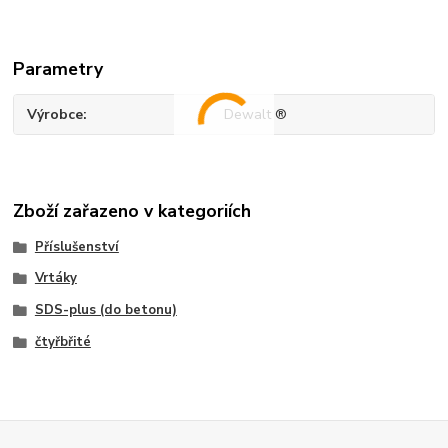
Parametry
Výrobce
Dewalt ®
Zboží zařazeno v kategoriích
Příslušenství
Vrtáky
SDS-plus (do betonu)
čtyřbřité