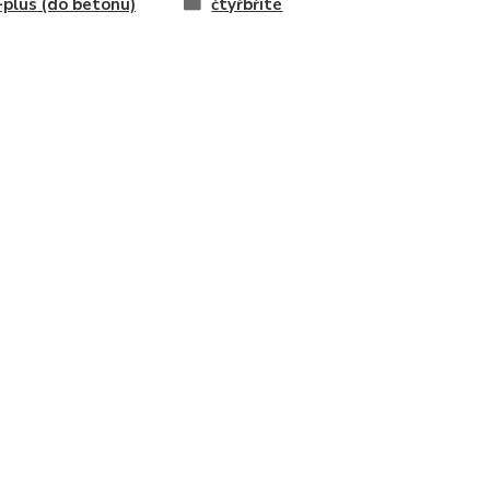
plus (do betonu)
čtyřbřité