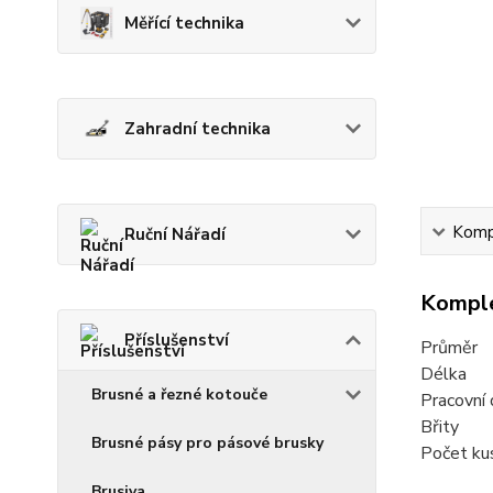
Měřící technika
Zahradní technika
Kompl
Ruční Nářadí
Komple
Příslušenství
Prům
Délk
Brusné a řezné kotouče
Pracov
Bř
Brusné pásy pro pásové brusky
Počet k
Brusiva