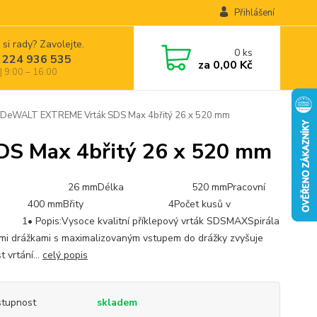
Přihlášení
 si rady? Zavolejte.
0
ks
 224 936 535
za
0,00 Kč
| 9:00 – 16:00
eWALT EXTREME Vrták SDS Max 4břitý 26 x 520 mm
S Max 4břitý 26 x 520 mm
měr 26 mmDélka 520 mmPracovní
ka 400 mmBřity 4Počet kusů v
 1• Popis:Vysoce kvalitní příklepový vrták SDSMAXSpirála
řmi drážkami s maximalizovaným vstupem do drážky zvyšuje
t vrtání...
celý popis
tupnost
skladem