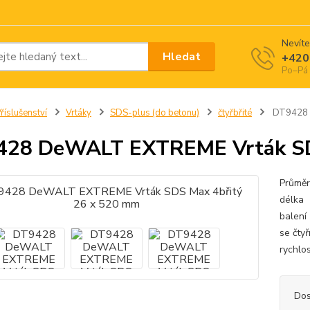
Nevíte
Hledat
+420
Po–Pá 
říslušenství
Vrtáky
SDS-plus (do betonu)
čtyřbřité
DT9428 D
428 DeWALT EXTREME Vrták SD
Prů
dél
balení
se čty
rychlos
Dos