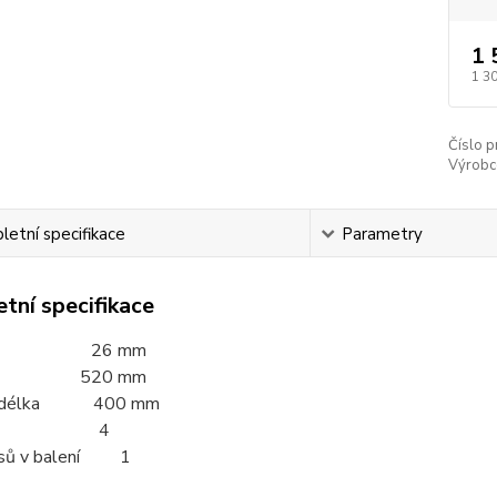
1 
1 3
Číslo p
Výrobc
etní specifikace
Parametry
tní specifikace
ěr 26 mm
a 520 mm
ní délka 400 mm
ity 4
usů v balení 1