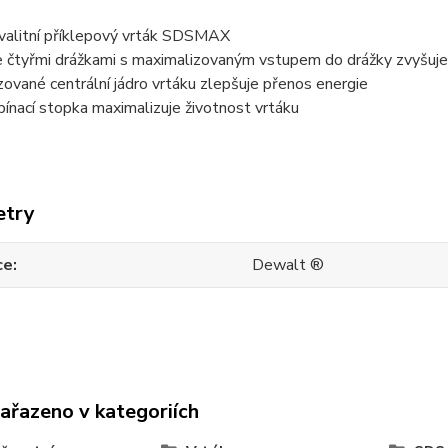
valitní příklepový vrták SDSMAX
e čtyřmi drážkami s maximalizovaným vstupem do drážky zvyšuje r
ované centrální jádro vrtáku zlepšuje přenos energie
ínací stopka maximalizuje životnost vrtáku
etry
ce
Dewalt ®
zařazeno v kategoriích