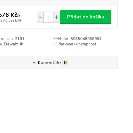
576 Kč
/
ks
Přidat do košíku
02 Kč
bez DPH
roduktu:
2131
EAN kód:
5035048059951
e:
Dewalt ®
Hlídat cenu / dostupnost
Komentáře
0