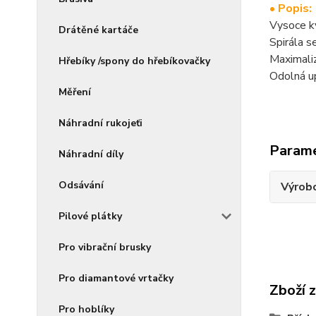
• Popis:
Vysoce k
Drátěné kartáče
Spirála s
Maximaliz
Hřebíky /spony do hřebíkovačky
Odolná up
Měření
Náhradní rukojeťi
Param
Náhradní díly
Odsávání
Výrob
Pilové plátky
Pro vibrační brusky
Pro diamantové vrtačky
Zboží 
Pro hoblíky