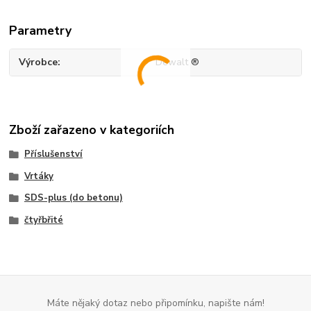
Parametry
Výrobce
Dewalt ®
Zboží zařazeno v kategoriích
Příslušenství
Vrtáky
SDS-plus (do betonu)
čtyřbřité
Máte nějaký dotaz nebo připomínku, napište nám!