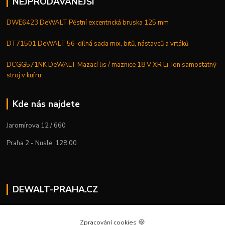
NEJPRODÁVANĚJŠÍ
DWE6423 DeWALT Pěstní excentrická bruska 125 mm
DT71501 DeWALT 56-dílná sada mix, bitů, nástavců a vrtáků
DCGG571NK DeWALT Mazací lis / maznice 18 V XR Li-Ion samostatný
stroj v kufru
Kde nás najdete
Jaromírova 12 / 660
Praha 2 - Nusle, 128 00
DEWALT-PRAHA.CZ
Kostelecký M.
+420 224 936 535
🍪
Zpracování cookies