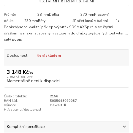
Průměr 38 mmDélka 370 mmPracovní
délka 230 mmBřity 4Počet kusů v balení 1•
Popis:Vysoce kvalitní příklepový vrták SDSMAXSpirála se čtyřmi
drážkami s maximalizovaným vstupem do drážky zvyšuje rychlost vrtání...
celý popis
Dostupnost
Není skladem
3 148 Kč
/
ks
2 602 Kč
bez DPH
Momentálně není k dispozici
Číslo produktu:
2156
EAN kód:
5035048060087
Výrobce:
Dewalt ®
Hlídat cenu / dostupnost
Kompletní specifikace