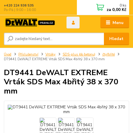
0
ks
+420 224 936 535
za
0,00 Kč
Po–Pá | 9:00 – 16:00
Menu
Hledat
Úvod
Příslušenství
Vrtáky
SDS-plus (do betonu)
čtyřbřité
DT9441 DeWALT EXTREME Vrták SDS Max 4břitý 38 x 370 mm
DT9441 DeWALT EXTREME
Vrták SDS Max 4břitý 38 x 370
mm