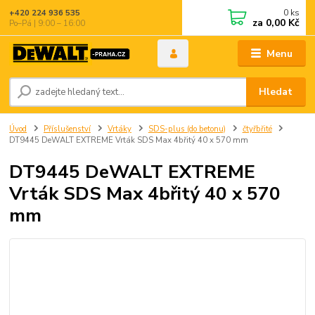
0
ks
+420 224 936 535
za
0,00 Kč
Po–Pá | 9:00 – 16:00
Menu
Hledat
Úvod
Příslušenství
Vrtáky
SDS-plus (do betonu)
čtyřbřité
DT9445 DeWALT EXTREME Vrták SDS Max 4břitý 40 x 570 mm
DT9445 DeWALT EXTREME
Vrták SDS Max 4břitý 40 x 570
mm