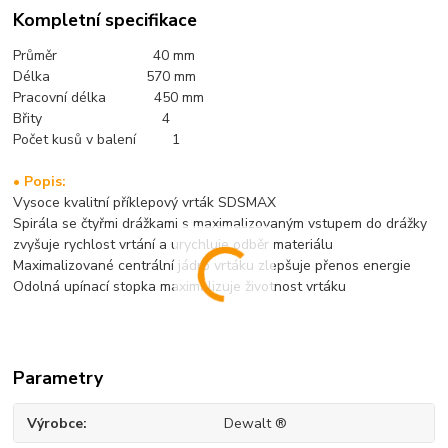
Kompletní specifikace
Průměr 40 mm
Délka 570 mm
Pracovní délka 450 mm
Břity 4
Počet kusů v balení 1
• Popis:
Vysoce kvalitní příklepový vrták SDSMAX
Spirála se čtyřmi drážkami s maximalizovaným vstupem do drážky
zvyšuje rychlost vrtání a urychluje odběr materiálu
Maximalizované centrální jádro vrtáku zlepšuje přenos energie
Odolná upínací stopka maximalizuje životnost vrtáku
Parametry
Výrobce
Dewalt ®