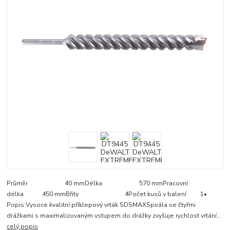
Průměr 40 mmDélka 570 mmPracovní
délka 450 mmBřity 4Počet kusů v balení 1•
Popis:Vysoce kvalitní příklepový vrták SDSMAXSpirála se čtyřmi
drážkami s maximalizovaným vstupem do drážky zvyšuje rychlost vrtání...
celý popis