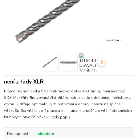
není z řady XLR
Průměr 45 mmDélka 570 mmPracovní délka 450 mmUpínání nástrojů:
SDS-MaxBřity 4Inovovaná čtyřbřitá konstrukce líp odstraňuje nečistoty z
otvoru, udržuje optimální rychlost vrtání a energii nárazu na špičce
vrtákuŠpička vrtáku se 4 pracovními hranami umožňuje vrtání přesnějších
kruhových otvorůŠpička v...
celý popis
Dostupnost
skladem