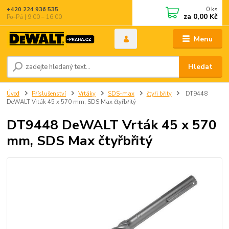
0
ks
+420 224 936 535
za
0,00 Kč
Po–Pá | 9:00 – 16:00
Menu
Hledat
Úvod
Příslušenství
Vrtáky
SDS-max
čtyři břity
DT9448
DeWALT Vrták 45 x 570 mm, SDS Max čtyřbřitý
DT9448 DeWALT Vrták 45 x 570
mm, SDS Max čtyřbřitý