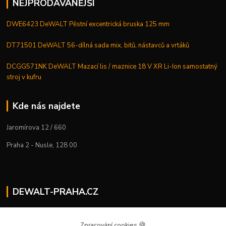
NEJPRODÁVANĚJŠÍ
DWE6423 DeWALT Pěstní excentrická bruska 125 mm
DT71501 DeWALT 56-dílná sada mix, bitů, nástavců a vrtáků
DCGG571NK DeWALT Mazací lis / maznice 18 V XR Li-Ion samostatný
stroj v kufru
Kde nás najdete
Jaromírova 12 / 660
Praha 2 - Nusle, 128 00
DEWALT-PRAHA.CZ
Kostelecký M.
+420 224 936 535
🍪
Zpracování cookies