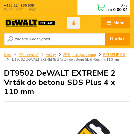
0
ks
+420 224 936 535
za
0,00 Kč
Po–Pá | 9:00 – 16:00
Menu
Hledat
Úvod
Příslušenství
Vrtáky
SDS-plus (do betonu)
EXTREME 2 ®
DT9502 DeWALT EXTREME 2 Vrták do betonu SDS Plus 4 x 110 mm
DT9502 DeWALT EXTREME 2
Vrták do betonu SDS Plus 4 x
110 mm