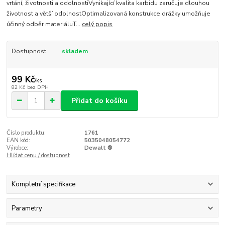
vrtání, životnosti a odolnostiVynikající kvalita karbidu zaručuje dlouhou
životnost a větší odolnostOptimalizovaná konstrukce drážky umožňuje
účinný odběr materiáluT...
celý popis
Dostupnost
skladem
99 Kč
/
ks
82 Kč
bez DPH
Přidat do košíku
Číslo produktu:
1761
EAN kód:
5035048054772
Výrobce:
Dewalt ®
Hlídat cenu / dostupnost
Kompletní specifikace
Parametry