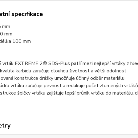
tní specifikace
5 mm
60 mm
 délka 100 mm
 vrták EXTREME 2® SDS-Plus patří mezi nejlepší vrtáky z hledisk
í kvalita karbidu zaručuje dlouhou životnost a větší odolnost
zovaná konstrukce drážky umožňuje účinný odběr materiálu
ádro vrtáku zaručuje pevnost a redukuje počet zlomených vrtáků
trukce špičky vrtáku zajišťuje lepší průnik vrtáku do materiálu, de
etry