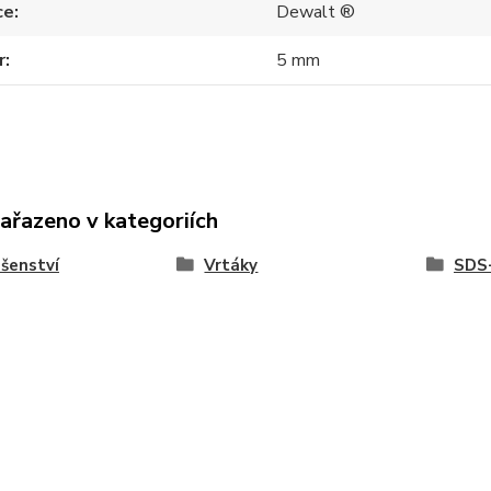
ce
Dewalt ®
r
5 mm
zařazeno v kategoriích
ušenství
Vrtáky
SDS-