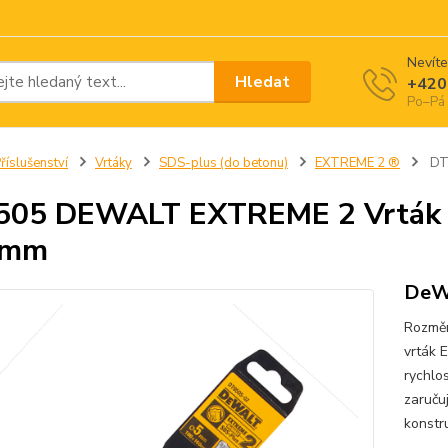
Nevíte
Hledat
+420
Po–Pá 
říslušenství
Vrtáky
SDS-plus (do betonu)
EXTREME 2 ®
DT9
05 DEWALT EXTREME 2 Vrták d
 mm
DeW
Rozměr
vrták 
rychlos
zaruču
konstr