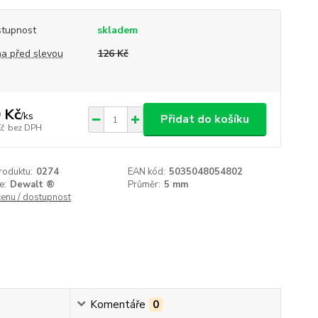
tupnost
skladem
a před slevou
126 Kč
 Kč
/
ks
Přidat do košíku
Kč
bez DPH
roduktu:
0274
EAN kód:
5035048054802
e:
Dewalt ®
Průměr:
5 mm
cenu / dostupnost
Komentáře
0