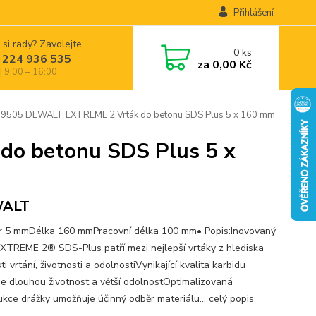
Přihlášení
 si rady? Zavolejte.
0
ks
 224 936 535
za
0,00 Kč
| 9:00 – 16:00
505 DEWALT EXTREME 2 Vrták do betonu SDS Plus 5 x 160 mm
o betonu SDS Plus 5 x
ALT
 5 mmDélka 160 mmPracovní délka 100 mm• Popis:Inovovaný
EXTREME 2® SDS-Plus patří mezi nejlepší vrtáky z hlediska
ti vrtání, životnosti a odolnostiVynikající kvalita karbidu
je dlouhou životnost a větší odolnostOptimalizovaná
ukce drážky umožňuje účinný odběr materiálu...
celý popis