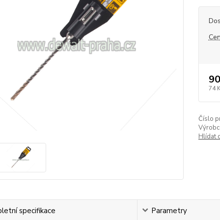
Dos
Cen
90
74 
Číslo p
Výrobc
Hlídat 
etní specifikace
Parametry