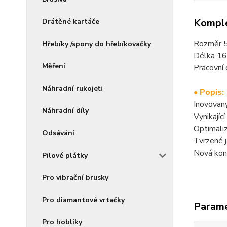
Komple
Drátěné kartáče
Rozměr 
Hřebíky /spony do hřebíkovačky
Délka 1
Měření
Pracovní
Náhradní rukojeťi
• Popis:
Inovovaný
Náhradní díly
Vynikajíc
Optimali
Odsávání
Tvrzené j
Nová kons
Pilové plátky
Pro vibrační brusky
Pro diamantové vrtačky
Param
Pro hoblíky