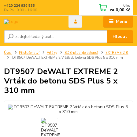
0
ks
+420 224 936 535
za
0,00 Kč
Po–Pá | 9:00 – 16:00
Menu
Hledat
Úvod
Příslušenství
Vrtáky
SDS-plus (do betonu)
EXTREME 2 ®
DT9507 DeWALT EXTREME 2 Vrták do betonu SDS Plus 5 x 310 mm
DT9507 DeWALT EXTREME 2
Vrták do betonu SDS Plus 5 x
310 mm