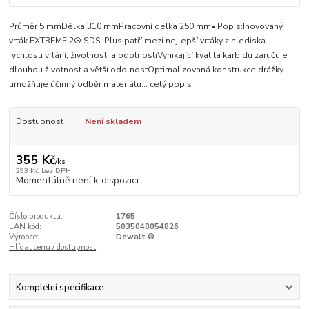
Průměr 5 mmDélka 310 mmPracovní délka 250 mm• Popis:Inovovaný
vrták EXTREME 2® SDS-Plus patří mezi nejlepší vrtáky z hlediska
rychlosti vrtání, životnosti a odolnostiVynikající kvalita karbidu zaručuje
dlouhou životnost a větší odolnostOptimalizovaná konstrukce drážky
umožňuje účinný odběr materiálu...
celý popis
Dostupnost
Není skladem
355 Kč
/
ks
293 Kč
bez DPH
Momentálně není k dispozici
Číslo produktu:
1765
EAN kód:
5035048054826
Výrobce:
Dewalt ®
Hlídat cenu / dostupnost
Kompletní specifikace