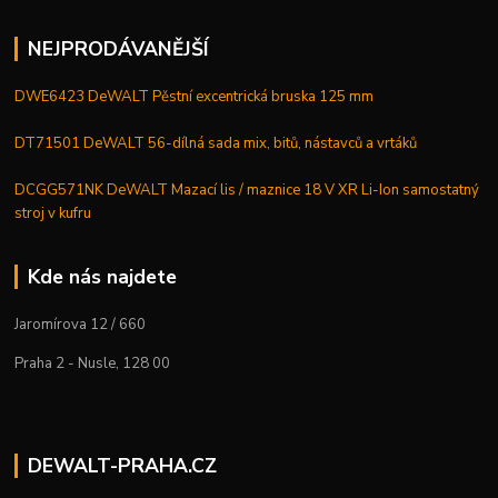
NEJPRODÁVANĚJŠÍ
DWE6423 DeWALT Pěstní excentrická bruska 125 mm
DT71501 DeWALT 56-dílná sada mix, bitů, nástavců a vrtáků
DCGG571NK DeWALT Mazací lis / maznice 18 V XR Li-Ion samostatný
stroj v kufru
Kde nás najdete
Jaromírova 12 / 660
Praha 2 - Nusle, 128 00
DEWALT-PRAHA.CZ