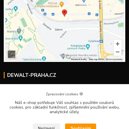
DEWALT-PRAHA.CZ
Kostelecký M.
+420 224 936 535
🍪
Zpracování cookies
Po–Pá | 9:00 – 16:00
Náš e-shop potřebuje Váš souhlas
s použitím souborů
cookies, pro základní funkčnost, zpříjemnění používání webu,
info@dewalt-praha.cz
analytické účely.
Souhlasím
Nastavení