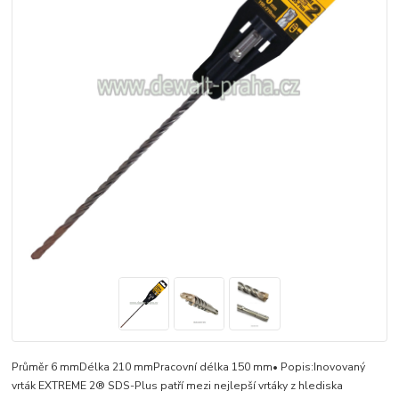
Průměr 6 mmDélka 210 mmPracovní délka 150 mm• Popis:Inovovaný
vrták EXTREME 2® SDS-Plus patří mezi nejlepší vrtáky z hlediska