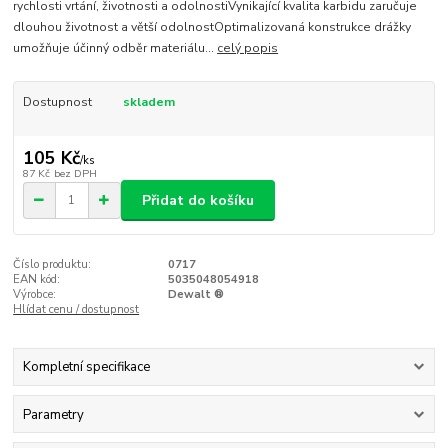
rychlosti vrtání, životnosti a odolnostiVynikající kvalita karbidu zaručuje
dlouhou životnost a větší odolnostOptimalizovaná konstrukce drážky
umožňuje účinný odběr materiálu...
celý popis
Dostupnost
skladem
105 Kč
/
ks
87 Kč
bez DPH
Přidat do košíku
Číslo produktu:
0717
EAN kód:
5035048054918
Výrobce:
Dewalt ®
Hlídat cenu / dostupnost
Kompletní specifikace
Parametry