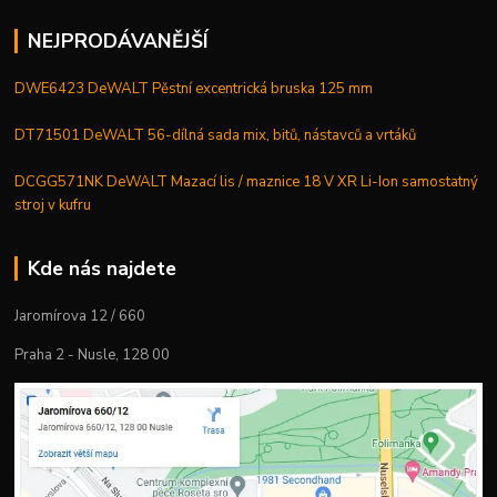
NEJPRODÁVANĚJŠÍ
DWE6423 DeWALT Pěstní excentrická bruska 125 mm
DT71501 DeWALT 56-dílná sada mix, bitů, nástavců a vrtáků
DCGG571NK DeWALT Mazací lis / maznice 18 V XR Li-Ion samostatný
stroj v kufru
Kde nás najdete
Jaromírova 12 / 660
Praha 2 - Nusle, 128 00