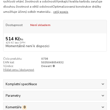
rychlosti vrtání, životnosti a odolnostiVynikající kvalita karbidu zaručuje
dlouhou životnost a větší odolnostOptimalizovaná konstrukce drážky
umožňuje účinný odběr materiálu...
celý popis
Dostupnost
Není skladem
514 Kč
/
ks
425 Kč
bez DPH
Momentálně není k dispozici
Číslo produktu:
0736
EAN kód:
5035048054932
Výrobce:
Dewalt ®
Hlídat cenu / dostupnost
Kompletní specifikace
Parametry
Komentáře
0