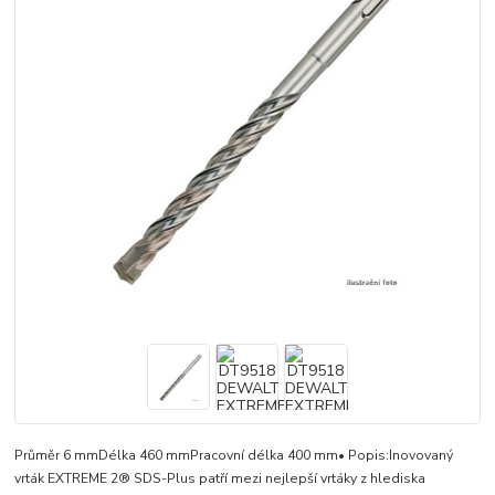
Průměr 6 mmDélka 460 mmPracovní délka 400 mm• Popis:Inovovaný
vrták EXTREME 2® SDS-Plus patří mezi nejlepší vrtáky z hlediska