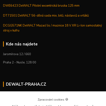
DWE6423 DeWALT Pěstní excentrická bruska 125 mm
DT71501 DeWALT 56-dílná sada mix, bitů, nástavců a vrtáků
DCGG571NK DeWALT Mazací lis / maznice 18 V XR Li-Ion samostatný
stroj v kufru
Kde nás najdete
Jaromírova 12 / 660
Praha 2 - Nusle, 128 00
DEWALT-PRAHA.CZ
Kostelecký M.
+420 224 936 535
🍪
Zpracování cookies
Po–Pá | 9:00 – 16:00