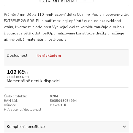
Průměr 7 mmDélka 110 mmPracovní délka 50 mm• Popis:Inovovaný vrták
EXTREME 2® SDS-Plus patří mezi nejlepší vrtáky z hlediska rychlosti
vrtání, životnosti a odolnostiVynikající kvalita karbidu zaručuje dlouhou
životnost a větší odolnostOptimalizovaná konstrukce drážky umožňuje
účinný odběr materiáluT...
celý popis
Dostupnost
Není skladem
102 Kč
/
ks
84 Kč
bez DPH
Momentálně není k dispozici
Číslo produktu:
0784
EAN kód:
5035048054994
Výrobce:
Dewalt ®
Hlídat cenu / dostupnost
Kompletní specifikace