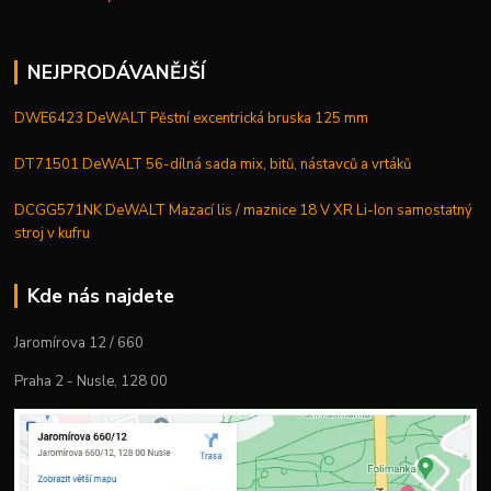
NEJPRODÁVANĚJŠÍ
DWE6423 DeWALT Pěstní excentrická bruska 125 mm
DT71501 DeWALT 56-dílná sada mix, bitů, nástavců a vrtáků
DCGG571NK DeWALT Mazací lis / maznice 18 V XR Li-Ion samostatný
stroj v kufru
Kde nás najdete
Jaromírova 12 / 660
Praha 2 - Nusle, 128 00