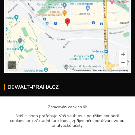
DEWALT-PRAHA.CZ
Kostelecký M.
+420 224 936 535
🍪
Zpracování cookies
Po–Pá | 9:00 – 16:00
Náš e-shop potřebuje Váš souhlas
s použitím souborů
cookies, pro základní funkčnost, zpříjemnění používání webu,
info@dewalt-praha.cz
analytické účely.