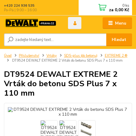
0
ks
+420 224 936 535
za
0,00 Kč
Po–Pá | 9:00 – 16:00
Menu
Hledat
Úvod
Příslušenství
Vrtáky
SDS-plus (do betonu)
EXTREME 2 ®
DT9524 DEWALT EXTREME 2 Vrták do betonu SDS Plus 7 x 110 mm
DT9524 DEWALT EXTREME 2
Vrták do betonu SDS Plus 7 x
110 mm