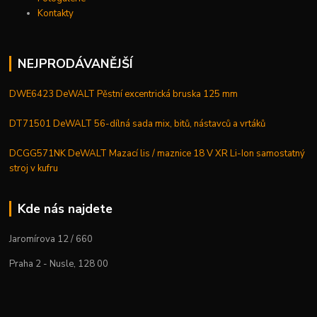
Kontakty
NEJPRODÁVANĚJŠÍ
DWE6423 DeWALT Pěstní excentrická bruska 125 mm
DT71501 DeWALT 56-dílná sada mix, bitů, nástavců a vrtáků
DCGG571NK DeWALT Mazací lis / maznice 18 V XR Li-Ion samostatný
stroj v kufru
Kde nás najdete
Jaromírova 12 / 660
Praha 2 - Nusle, 128 00