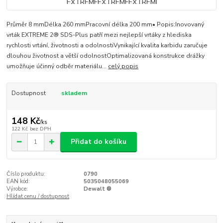
Průměr 8 mmDélka 260 mmPracovní délka 200 mm• Popis:Inovovaný
vrták EXTREME 2® SDS-Plus patří mezi nejlepší vrtáky z hlediska
rychlosti vrtání, životnosti a odolnostiVynikající kvalita karbidu zaručuje
dlouhou životnost a větší odolnostOptimalizovaná konstrukce drážky
umožňuje účinný odběr materiálu...
celý popis
Dostupnost
skladem
148 Kč
/
ks
122 Kč
bez DPH
Přidat do košíku
Číslo produktu:
0790
EAN kód:
5035048055069
Výrobce:
Dewalt ®
Hlídat cenu / dostupnost