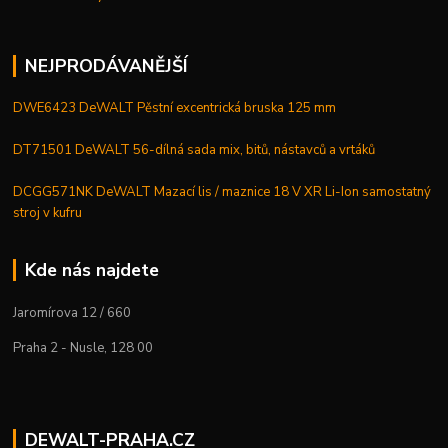
NEJPRODÁVANĚJŠÍ
DWE6423 DeWALT Pěstní excentrická bruska 125 mm
DT71501 DeWALT 56-dílná sada mix, bitů, nástavců a vrtáků
DCGG571NK DeWALT Mazací lis / maznice 18 V XR Li-Ion samostatný
stroj v kufru
Kde nás najdete
Jaromírova 12 / 660
Praha 2 - Nusle, 128 00
DEWALT-PRAHA.CZ