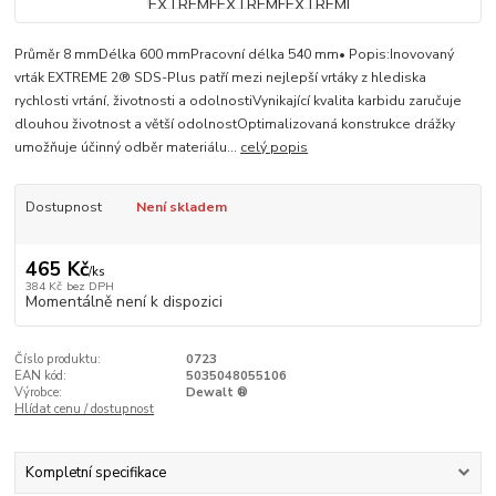
Průměr 8 mmDélka 600 mmPracovní délka 540 mm• Popis:Inovovaný
vrták EXTREME 2® SDS-Plus patří mezi nejlepší vrtáky z hlediska
rychlosti vrtání, životnosti a odolnostiVynikající kvalita karbidu zaručuje
dlouhou životnost a větší odolnostOptimalizovaná konstrukce drážky
umožňuje účinný odběr materiálu...
celý popis
Dostupnost
Není skladem
465 Kč
/
ks
384 Kč
bez DPH
Momentálně není k dispozici
Číslo produktu:
0723
EAN kód:
5035048055106
Výrobce:
Dewalt ®
Hlídat cenu / dostupnost
Kompletní specifikace