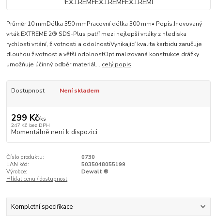
Průměr 10 mmDélka 350 mmPracovní délka 300 mm• Popis:Inovovaný
vrták EXTREME 2® SDS-Plus patří mezi nejlepší vrtáky z hlediska
rychlosti vrtání, životnosti a odolnostiVynikající kvalita karbidu zaručuje
dlouhou životnost a větší odolnostOptimalizovaná konstrukce drážky
umožňuje účinný odběr materiál...
celý popis
Dostupnost
Není skladem
299 Kč
/
ks
247 Kč
bez DPH
Momentálně není k dispozici
Číslo produktu:
0730
EAN kód:
5035048055199
Výrobce:
Dewalt ®
Hlídat cenu / dostupnost
Kompletní specifikace