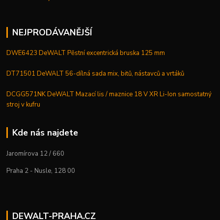
NEJPRODÁVANĚJŠÍ
DWE6423 DeWALT Pěstní excentrická bruska 125 mm
DT71501 DeWALT 56-dílná sada mix, bitů, nástavců a vrtáků
DCGG571NK DeWALT Mazací lis / maznice 18 V XR Li-Ion samostatný
stroj v kufru
Kde nás najdete
Jaromírova 12 / 660
Praha 2 - Nusle, 128 00
DEWALT-PRAHA.CZ