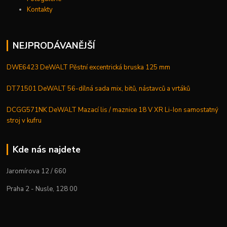
Kontakty
NEJPRODÁVANĚJŠÍ
DWE6423 DeWALT Pěstní excentrická bruska 125 mm
DT71501 DeWALT 56-dílná sada mix, bitů, nástavců a vrtáků
DCGG571NK DeWALT Mazací lis / maznice 18 V XR Li-Ion samostatný
stroj v kufru
Kde nás najdete
Jaromírova 12 / 660
Praha 2 - Nusle, 128 00