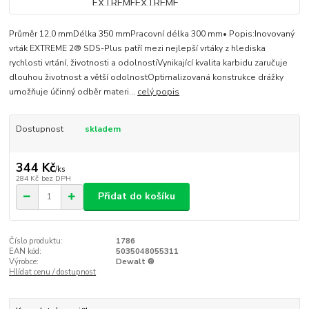
Průměr 12,0 mmDélka 350 mmPracovní délka 300 mm• Popis:Inovovaný
vrták EXTREME 2® SDS-Plus patří mezi nejlepší vrtáky z hlediska
rychlosti vrtání, životnosti a odolnostiVynikající kvalita karbidu zaručuje
dlouhou životnost a větší odolnostOptimalizovaná konstrukce drážky
umožňuje účinný odběr materi...
celý popis
Dostupnost
skladem
344 Kč
/
ks
284 Kč
bez DPH
Přidat do košíku
Číslo produktu:
1786
EAN kód:
5035048055311
Výrobce:
Dewalt ®
Hlídat cenu / dostupnost