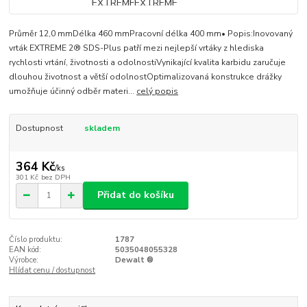
Průměr 12,0 mmDélka 460 mmPracovní délka 400 mm• Popis:Inovovaný
vrták EXTREME 2® SDS-Plus patří mezi nejlepší vrtáky z hlediska
rychlosti vrtání, životnosti a odolnostiVynikající kvalita karbidu zaručuje
dlouhou životnost a větší odolnostOptimalizovaná konstrukce drážky
umožňuje účinný odběr materi...
celý popis
Dostupnost
skladem
364 Kč
/
ks
301 Kč
bez DPH
Přidat do košíku
Číslo produktu:
1787
EAN kód:
5035048055328
Výrobce:
Dewalt ®
Hlídat cenu / dostupnost