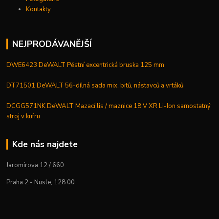
Kontakty
NEJPRODÁVANĚJŠÍ
DWE6423 DeWALT Pěstní excentrická bruska 125 mm
DT71501 DeWALT 56-dílná sada mix, bitů, nástavců a vrtáků
DCGG571NK DeWALT Mazací lis / maznice 18 V XR Li-Ion samostatný
stroj v kufru
Kde nás najdete
Jaromírova 12 / 660
Praha 2 - Nusle, 128 00