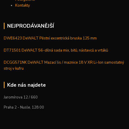
Kontakty
NEJPRODÁVANĚJŠÍ
DWE6423 DeWALT Pěstní excentrická bruska 125 mm
DT71501 DeWALT 56-dílná sada mix, bitů, nástavců a vrtáků
DCGG571NK DeWALT Mazací lis / maznice 18 V XR Li-Ion samostatný
stroj v kufru
Kde nás najdete
Jaromírova 12 / 660
Praha 2 - Nusle, 128 00