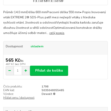
Průměr 14,0 mmDélka 600 mmPracovní délka 550 mm• Popis:Inovovaný
vrták EXTREME 2® SDS-Plus patří mezi nejlepší vrtáky z hlediska
rychlosti vrtání, životnosti a odolnostiVynikající kvalita karbidu zaručuje
dlouhou životnost a větší odolnostOptimalizovaná konstrukce drážky
umožňuje účinný odběr materi...
celý popis
Dostupnost
skladem
565 Kč
/
ks
467 Kč
bez DPH
Přidat do košíku
Číslo produktu:
1798
EAN kód:
5035048055465
Výrobce:
Dewalt ®
Hlídat cenu / dostupnost