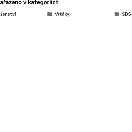
zařazeno v kategoriích
ušenství
Vrtáky
SDS-