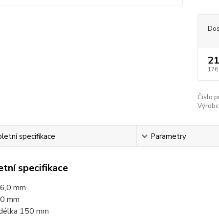
Dos
21
176
Číslo p
Výrobc
etní specifikace
Parametry
tní specifikace
16,0 mm
00 mm
 délka 150 mm