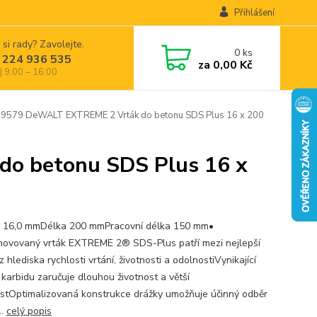
Přihlášení
 si rady? Zavolejte.
0
ks
 224 936 535
za
0,00 Kč
| 9:00 – 16:00
579 DeWALT EXTREME 2 Vrták do betonu SDS Plus 16 x 200
o betonu SDS Plus 16 x
 16,0 mmDélka 200 mmPracovní délka 150 mm•
Inovovaný vrták EXTREME 2® SDS-Plus patří mezi nejlepší
z hlediska rychlosti vrtání, životnosti a odolnostiVynikající
 karbidu zaručuje dlouhou životnost a větší
stOptimalizovaná konstrukce drážky umožňuje účinný odběr
..
celý popis