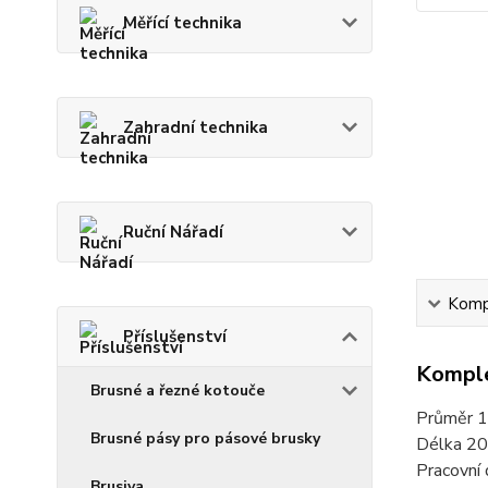
Měřící technika
Zahradní technika
Ruční Nářadí
Kompl
Příslušenství
Komple
Brusné a řezné kotouče
Průměr 
Brusné pásy pro pásové brusky
Délka 2
Pracovní
Brusiva