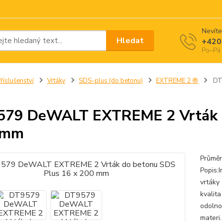
Nevíte
Hledat
+420
Po–Pá 
říslušenství
Vrtáky
SDS-plus (do betonu)
EXTREME 2 ®
DT9
79 DeWALT EXTREME 2 Vrták d
 mm
Průměr
Popis:
vrtáky 
kvalita
odolno
materi.