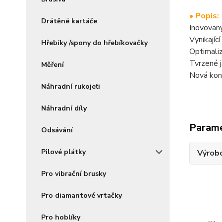
• Popis:
Drátěné kartáče
Inovovaný
Vynikajíc
Hřebíky /spony do hřebíkovačky
Optimali
Tvrzené j
Měření
Nová kons
Náhradní rukojeťi
Náhradní díly
Param
Odsávání
Pilové plátky
Výrob
Pro vibrační brusky
Pro diamantové vrtačky
Pro hoblíky