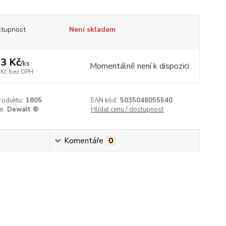
tupnost
Není skladem
3 Kč
/
ks
Momentálně není k dispozici
 Kč
bez DPH
roduktu:
1805
EAN kód:
5035048055540
e:
Dewalt ®
Hlídat cenu / dostupnost
Komentáře
0