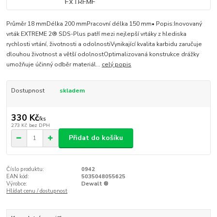
Průměr 18 mmDélka 200 mmPracovní délka 150 mm• Popis:Inovovaný
vrták EXTREME 2® SDS-Plus patří mezi nejlepší vrtáky z hlediska
rychlosti vrtání, životnosti a odolnostiVynikající kvalita karbidu zaručuje
dlouhou životnost a větší odolnostOptimalizovaná konstrukce drážky
umožňuje účinný odběr materiál...
celý popis
Dostupnost
skladem
330 Kč
/
ks
273 Kč
bez DPH
Přidat do košíku
Číslo produktu:
0942
EAN kód:
5035048055625
Výrobce:
Dewalt ®
Hlídat cenu / dostupnost