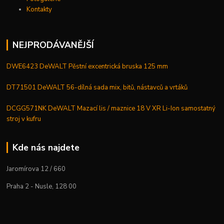
Kontakty
NEJPRODÁVANĚJŠÍ
DWE6423 DeWALT Pěstní excentrická bruska 125 mm
DT71501 DeWALT 56-dílná sada mix, bitů, nástavců a vrtáků
DCGG571NK DeWALT Mazací lis / maznice 18 V XR Li-Ion samostatný
stroj v kufru
Kde nás najdete
Jaromírova 12 / 660
Praha 2 - Nusle, 128 00