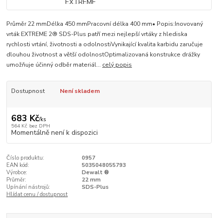
Průměr 22 mmDélka 450 mmPracovní délka 400 mm• Popis:Inovovaný
vrták EXTREME 2® SDS-Plus patří mezi nejlepší vrtáky z hlediska
rychlosti vrtání, životnosti a odolnostiVynikající kvalita karbidu zaručuje
dlouhou životnost a větší odolnostOptimalizovaná konstrukce drážky
umožňuje účinný odběr materiál...
celý popis
Dostupnost
Není skladem
683 Kč
/
ks
564 Kč
bez DPH
Momentálně není k dispozici
Číslo produktu:
0957
EAN kód:
5035048055793
Výrobce:
Dewalt ®
Průměr:
22 mm
Upínání nástrojů:
SDS-Plus
Hlídat cenu / dostupnost