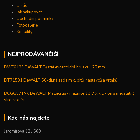
O nás
Jak nakupovat
Obchodní podmínky
Fotogalerie
Kontakty
NEJPRODÁVANĚJŠÍ
DWE6423 DeWALT Pěstní excentrická bruska 125 mm
DT71501 DeWALT 56-dílná sada mix, bitů, nástavců a vrtáků
DCGG571NK DeWALT Mazací lis / maznice 18 V XR Li-Ion samostatný
stroj v kufru
Kde nás najdete
Jaromírova 12 / 660