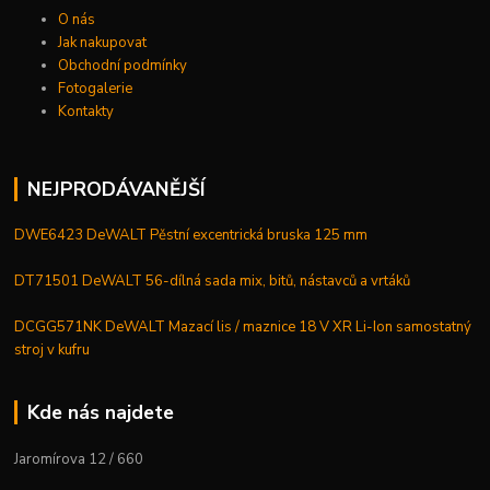
O nás
Jak nakupovat
Obchodní podmínky
Fotogalerie
Kontakty
NEJPRODÁVANĚJŠÍ
DWE6423 DeWALT Pěstní excentrická bruska 125 mm
DT71501 DeWALT 56-dílná sada mix, bitů, nástavců a vrtáků
DCGG571NK DeWALT Mazací lis / maznice 18 V XR Li-Ion samostatný
stroj v kufru
Kde nás najdete
Jaromírova 12 / 660