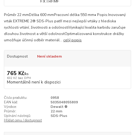
Průměr 22 mmDélka 600 mmPracovní délka 550 mm• Popis:Inovovaný
vrták EXTREME 2® SDS-Plus patří mezi nejlepší vrtáky z hlediska
rychlosti vrtání, životnosti a odolnostiVynikající kvalita karbidu zaručuje
dlouhou životnost a větší odolnostOptimalizovaná konstrukce drážky
umožňuje účinný odběr materiál...
celý popis
Dostupnost
Není skladem
765 Kč
/
ks
632 Kč
bez DPH
Momentálně není k dispozici
Číslo produktu:
0958
EAN kód:
5035048055809
Výrobce:
Dewalt ®
Průměr:
22 mm
Upínání nástrojů:
SDS-Plus
Hlídat cenu / dostupnost