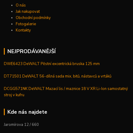
O nás
Jak nakupovat
Obchodní podmínky
Fotogalerie
Kontakty
NEJPRODÁVANĚJŠÍ
DWE6423 DeWALT Pěstní excentrická bruska 125 mm
DT71501 DeWALT 56-dílná sada mix, bitů, nástavců a vrtáků
DCGG571NK DeWALT Mazací lis / maznice 18 V XR Li-Ion samostatný
stroj v kufru
Kde nás najdete
Jaromírova 12 / 660