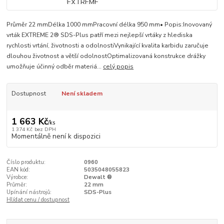
Průměr 22 mmDélka 1000 mmPracovní délka 950 mm• Popis:Inovovaný
vrták EXTREME 2® SDS-Plus patří mezi nejlepší vrtáky z hlediska
rychlosti vrtání, životnosti a odolnostiVynikající kvalita karbidu zaručuje
dlouhou životnost a větší odolnostOptimalizovaná konstrukce drážky
umožňuje účinný odběr materiá...
celý popis
Dostupnost
Není skladem
1 663 Kč
/
ks
1 374 Kč
bez DPH
Momentálně není k dispozici
Číslo produktu:
0960
EAN kód:
5035048055823
Výrobce:
Dewalt ®
Průměr:
22 mm
Upínání nástrojů:
SDS-Plus
Hlídat cenu / dostupnost