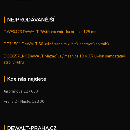
NEJPRODÁVANĚJŠÍ
DWE6423 DeWALT Pěstní excentrická bruska 125 mm
DT71501 DeWALT 56-dílná sada mix, bitů, nástavců a vrtáků
DCGG571NK DeWALT Mazací lis / maznice 18 V XR Li-Ion samostatný
stroj v kufru
Kde nás najdete
Jaromírova 12 / 660
Praha 2 - Nusle, 128 00
DEWALT-PRAHA.CZ