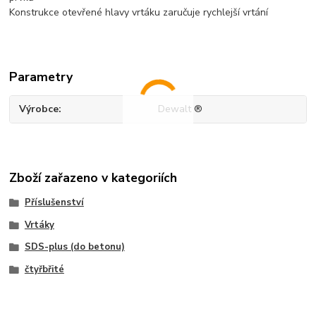
Konstrukce otevřené hlavy vrtáku zaručuje rychlejší vrtání
Parametry
Výrobce
Dewalt ®
Zboží zařazeno v kategoriích
Příslušenství
Vrtáky
SDS-plus (do betonu)
čtyřbřité