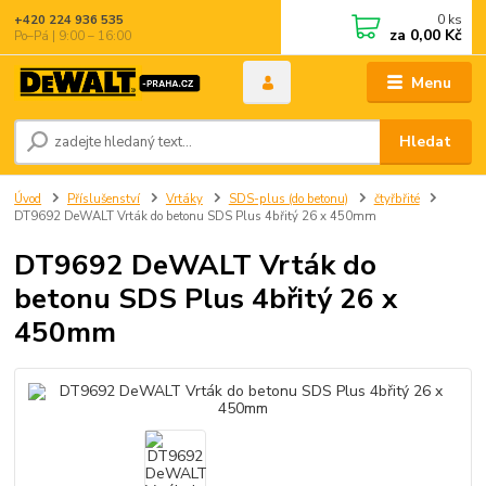
0
ks
+420 224 936 535
za
0,00 Kč
Po–Pá | 9:00 – 16:00
Menu
Hledat
Úvod
Příslušenství
Vrtáky
SDS-plus (do betonu)
čtyřbřité
DT9692 DeWALT Vrták do betonu SDS Plus 4břitý 26 x 450mm
DT9692 DeWALT Vrták do
betonu SDS Plus 4břitý 26 x
450mm