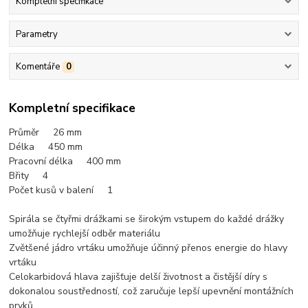
Kompletní specifikace
Parametry
Komentáře
0
Kompletní specifikace
Průměr 26 mm
Délka 450 mm
Pracovní délka 400 mm
Břity 4
Počet kusů v balení 1
Spirála se čtyřmi drážkami se širokým vstupem do každé drážky
umožňuje rychlejší odběr materiálu
Zvětšené jádro vrtáku umožňuje účinný přenos energie do hlavy
vrtáku
Celokarbidová hlava zajišťuje delší životnost a čistější díry s
dokonalou soustředností, což zaručuje lepší upevnění montážních
prvků