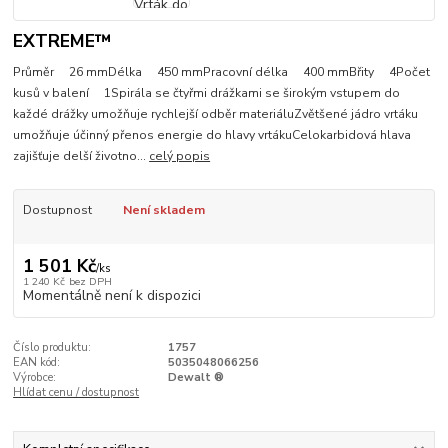
EXTREME™
Průměr 26 mmDélka 450 mmPracovní délka 400 mmBřity 4Počet
kusů v balení 1Spirála se čtyřmi drážkami se širokým vstupem do
každé drážky umožňuje rychlejší odběr materiáluZvětšené jádro vrtáku
umožňuje účinný přenos energie do hlavy vrtákuCelokarbidová hlava
zajišťuje delší životno...
celý popis
Dostupnost
Není skladem
1 501 Kč
/
ks
1 240 Kč
bez DPH
Momentálně není k dispozici
Číslo produktu:
1757
EAN kód:
5035048066256
Výrobce:
Dewalt ®
Hlídat cenu / dostupnost