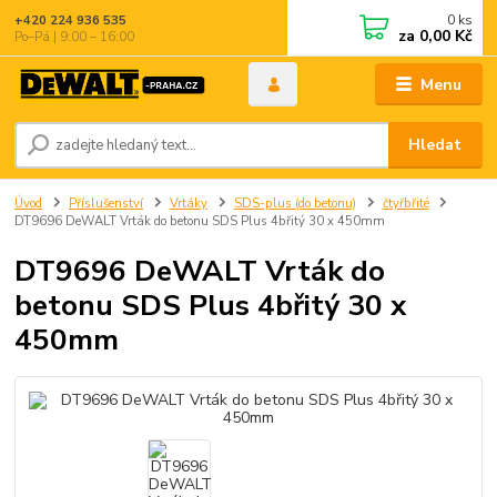
0
ks
+420 224 936 535
za
0,00 Kč
Po–Pá | 9:00 – 16:00
Menu
Hledat
Úvod
Příslušenství
Vrtáky
SDS-plus (do betonu)
čtyřbřité
DT9696 DeWALT Vrták do betonu SDS Plus 4břitý 30 x 450mm
DT9696 DeWALT Vrták do
betonu SDS Plus 4břitý 30 x
450mm