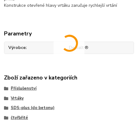
Konstrukce otevřené hlavy vrtáku zaručuje rychlejší vrtání
Parametry
Výrobce
Dewalt ®
Zboží zařazeno v kategoriích
Příslušenství
Vrtáky
SDS-plus (do betonu)
čtyřbřité