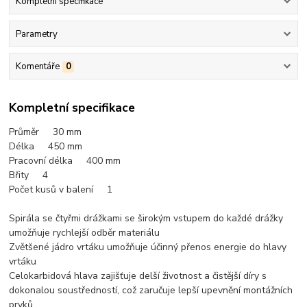
Kompletní specifikace
Parametry
Komentáře
0
Kompletní specifikace
Průměr 30 mm
Délka 450 mm
Pracovní délka 400 mm
Břity 4
Počet kusů v balení 1
Spirála se čtyřmi drážkami se širokým vstupem do každé drážky
umožňuje rychlejší odběr materiálu
Zvětšené jádro vrtáku umožňuje účinný přenos energie do hlavy
vrtáku
Celokarbidová hlava zajišťuje delší životnost a čistější díry s
dokonalou soustředností, což zaručuje lepší upevnění montážních
prvků