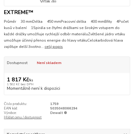
EXTREME™
Průměr 30 mmDélka 450 mmPracovní délka 400 mmBřity 4Počet
kusů v balení 1Spirála se čtyřmi drážkami se širokým vstupem do
každé drážky umožňuje rychlejší odběr materiáluZvětšené jádro vrtáku
umožňuje účinný přenos energie do hlavy vrtákuCelokarbidová hlava
zajišťuje delší životno...
celý popis
Dostupnost
Není skladem
1 817 Kč
/
ks
1 502 Kč
bez DPH
Momentálně není k dispozici
Číslo produktu:
1759
EAN kód:
5035048066294
Výrobce:
Dewalt ®
Hlídat cenu / dostupnost