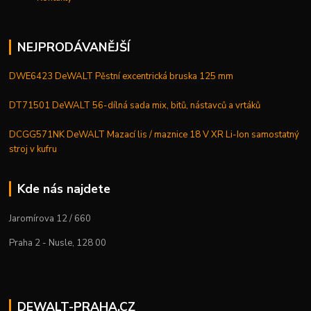
NEJPRODÁVANĚJŠÍ
DWE6423 DeWALT Pěstní excentrická bruska 125 mm
DT71501 DeWALT 56-dílná sada mix, bitů, nástavců a vrtáků
DCGG571NK DeWALT Mazací lis / maznice 18 V XR Li-Ion samostatný
stroj v kufru
Kde nás najdete
Jaromírova 12 / 660
Praha 2 - Nusle, 128 00
DEWALT-PRAHA.CZ