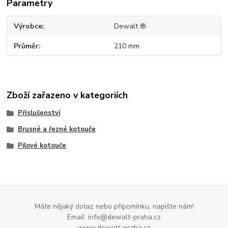
Parametry
Výrobce
Dewalt ®
Průměr
210 mm
Zboží zařazeno v kategoriích
Příslušenství
Brusné a řezné kotouče
Pilové kotouče
Máte nějaký dotaz nebo připomínku, napište nám!
Email: info@dewalt-praha.cz
www.dewalt-praha.cz