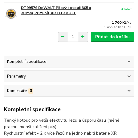
DT99576 DeWALT Pilový kotouč 305 x
skladem
30 mm, 78 zubů, XR FLEXVOLT
1 760 Kč
/
ks
1 455 Kč
bez DPH
Přidat do košíku
Kompletní specifikace
Parametry
Komentáře
0
Kompletní specifikace
Tenký kotouč pro větší efektivitu řezu a úsporu času (méně
prachu, menší zatížení pily)
Rychlostní efekt - 2 x více řezů na jedno nabití baterie XR