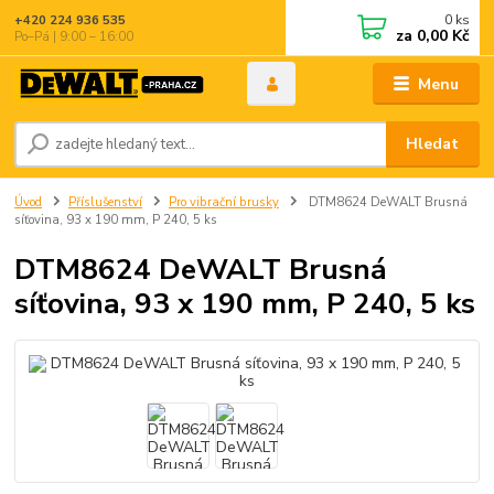
0
ks
+420 224 936 535
za
0,00 Kč
Po–Pá | 9:00 – 16:00
Menu
Hledat
Úvod
Příslušenství
Pro vibrační brusky
DTM8624 DeWALT Brusná
síťovina, 93 x 190 mm, P 240, 5 ks
DTM8624 DeWALT Brusná
síťovina, 93 x 190 mm, P 240, 5 ks