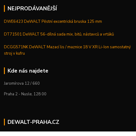
NEJPRODÁVANĚJŠÍ
DWE6423 DeWALT Pěstní excentrická bruska 125 mm
DT71501 DeWALT 56-dílná sada mix, bitů, nástavců a vrtáků
DCGG571NK DeWALT Mazací lis / maznice 18 V XR Li-Ion samostatný
stroj v kufru
Kde nás najdete
Jaromírova 12 / 660
Praha 2 - Nusle, 128 00
DEWALT-PRAHA.CZ
Kostelecký M.