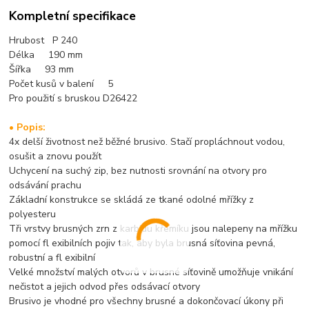
Kompletní specifikace
Hrubost P 240
Délka 190 mm
Šířka 93 mm
Počet kusů v balení 5
Pro použití s bruskou D26422
• Popis:
4x delší životnost než běžné brusivo. Stačí propláchnout vodou,
osušit a znovu použít
Uchycení na suchý zip, bez nutnosti srovnání na otvory pro
odsávání prachu
Základní konstrukce se skládá ze tkané odolné mřížky z
polyesteru
Tři vrstvy brusných zrn z karbidu křemíku jsou nalepeny na mřížku
pomocí fl exibilních pojiv tak, aby byla brusná síťovina pevná,
robustní a fl exibilní
Velké množství malých otvorů v brusné síťovině umožňuje vnikání
nečistot a jejich odvod přes odsávací otvory
Brusivo je vhodné pro všechny brusné a dokončovací úkony při