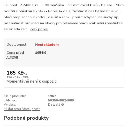
Hrubost P 240Délka 190 mmŠířka 93 mmPočet kusů v balení 5Pro
použití s bruskou D26422• Popis:4x delší životnost než běžné brusivo.
Stačí propláchnout vodou, osušit a znovu použítUchycení na suchý zip,
bez nutnosti srovnání na otvory pro odsávání prachuZákladní konstrukce
se skládá ze t...
celý popis
Dostupnost
Není skladem
Cena před
195 Kč
slevou
165 Kč
/
ks
136 Kč
bez DPH
Momentálně není k dispozici
Číslo produktu:
1967
EAN kód:
5035048024089
Výrobce:
Dewalt ®
Hlídat cenu / dostupnost
Podobné produkty