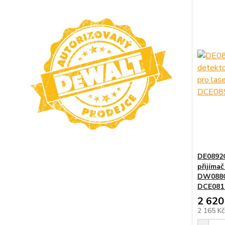
DE0892G
přijímač
DW088C
DCE081
2 620
2 165 K