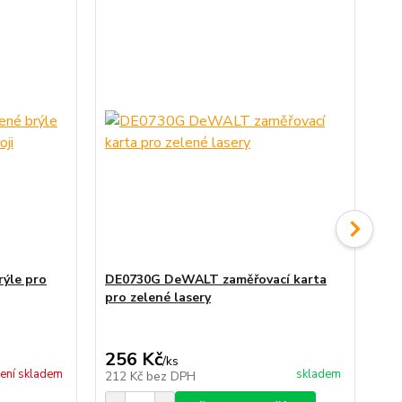
ýle pro
DE0730G DeWALT zaměřovací karta
DE
pro zelené lasery
roz
256 Kč
2 
/
ks
ení skladem
skladem
212 Kč
bez DPH
2 