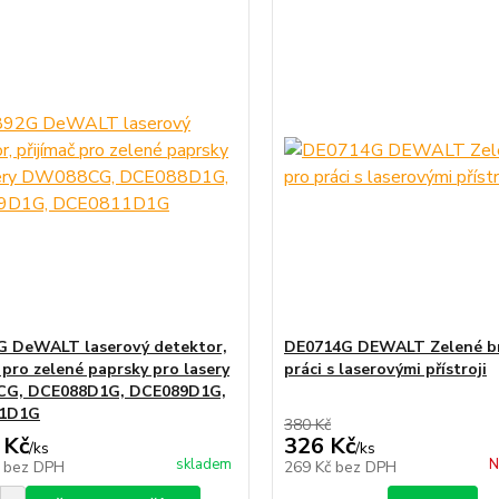
 DeWALT laserový detektor,
DE0714G DEWALT Zelené br
 pro zelené paprsky pro lasery
práci s laserovými přístroji
G, DCE088D1G, DCE089D1G,
1D1G
380 Kč
 Kč
326 Kč
/
ks
/
ks
skladem
N
č
bez DPH
269 Kč
bez DPH