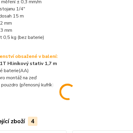
 měření ± 0,3 mm/m
 stojanu 1/4"
 dosah 15 m
12 mm
13 mm
 0,5 kg (bez baterie)
šenství obsažené v balení:
T Hliníkový stativ 1,7 m
ké baterie(AA)
pro montáž na zeď
pouzdro (přenosný kufrík)
jící zboží
4