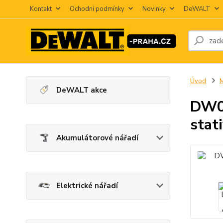
Kontakt
Ochodní podmínky
Novinky
DeWALT
Úvod
M
DeWALT akce
DW08
stat
Akumulátorové nářadí
Elektrické nářadí