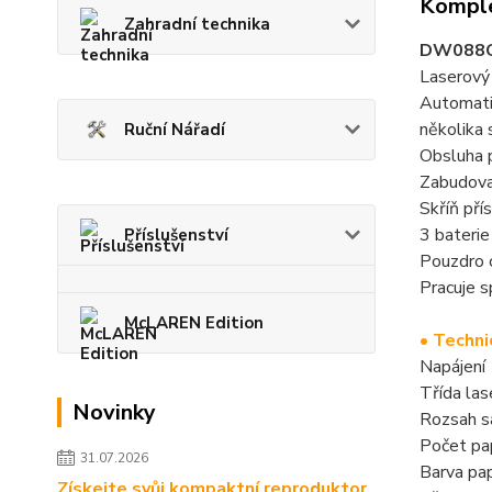
Komple
Zahradní technika
DW088CG
Laserový
Automatic
několika
Ruční Nářadí
Obsluha p
Zabudova
Skříň pří
3 baterie
Příslušenství
Pouzdro c
Pracuje 
McLAREN Edition
• Techni
Napájení
Třída la
Novinky
Rozsah s
Počet pa
31.07.2026
Barva pa
Získejte svůj kompaktní reproduktor