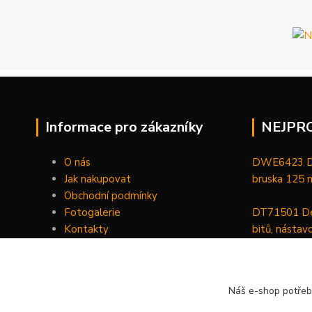
Informace pro zákazníky
NEJPR
O nás
DWE6423 De
Jak nakupovat
bruska 125
Obchodní podmínky
Fotogalerie
DT71501 De
Kontakty
bitů, nástav
DCGG571NK 
maznice 18 V
Náš e-shop potřeb
v kufru