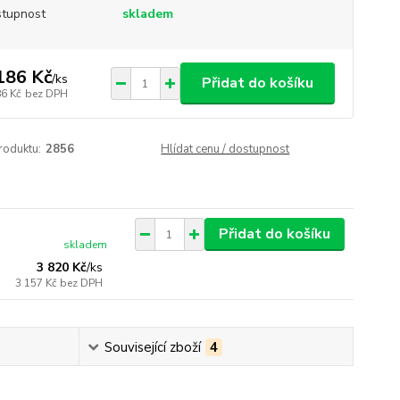
tupnost
skladem
186 Kč
/
ks
Přidat do košíku
86 Kč
bez DPH
roduktu:
2856
Hlídat cenu / dostupnost
Přidat do košíku
skladem
3 820 Kč
/
ks
3 157 Kč
bez DPH
Související zboží
4