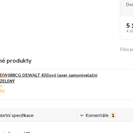
Dos
5 
4 2
Číslo p
é produkty
DW088CG DEWALT Křížový laser samonivelační
ZELENÝ
etní specifikace
Komentáře
1