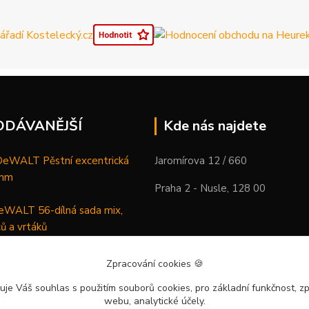
ODÁVANĚJŠÍ
Kde nás najdete
WALT Pěstní excentrická
Jaromírova 12 / 660
 mm
Praha 2 - Nusle, 128 00
WALT 56-dílná sada mix,
ců a vrtáků
DeWALT Mazací lis /
Zpracování cookies
🍪
 XR Li-Ion samostatný stroj
uje Váš souhlas
s použitím souborů cookies, pro základní funkčnost, zp
webu, analytické účely.