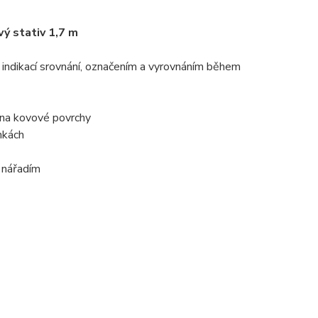
ý stativ 1,7 m
indikací srovnání, označením a vyrovnáním během
na kovové povrchy
nkách
m nářadím