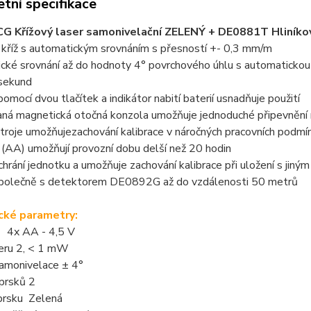
tní specifikace
 Křížový laser samonivelační ZELENÝ + DE0881T Hliníkov
 kříž s automatickým srovnáním s přesností +- 0,3 mm/m
ké srovnání až do hodnoty 4° povrchového úhlu s automatickou 
 sekund
omocí dvou tlačítek a indikátor nabití baterií usnadňuje použití
ná magnetická otočná konzola umožňuje jednoduché připevnění 
stroje umožňujezachování kalibrace v náročných pracovních podmí
 (AA) umožňují provozní dobu delší než 20 hodin
hrání jednotku a umožňuje zachování kalibrace při uložení s jiný
společně s detektorem DE0892G až do vzdálenosti 50 metrů
cké parametry:
 4x AA - 4,5 V
seru 2, < 1 mW
amonivelace ± 4°
prsků 2
prsku Zelená