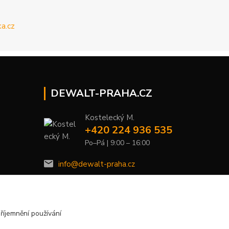
DEWALT-PRAHA.CZ
Kostelecký M.
+420 224 936 535
Po–Pá | 9:00 – 16:00
info@dewalt-praha.cz
říjemnění používání