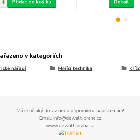
Přidat do košíku
Detail
zařazeno v kategoriích
rické nářadí
Měřící technika
Kříž
Máte nějaký dotaz nebo připomínku, napište nám!
Email: info@dewalt-praha.cz
www.dewalt-praha.cz