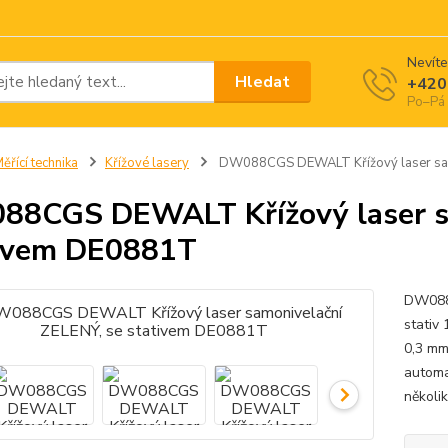
Nevíte
Hledat
+420
Po–Pá 
ěřící technika
Křížové lasery
DW088CGS DEWALT Křížový laser samo
8CGS DEWALT Křížový laser sa
ivem DE0881T
DW088C
stativ
0,3 mm
automa
několi