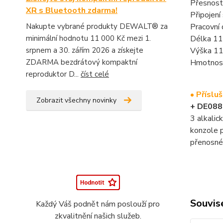
Přesnost
XR s Bluetooth zdarma!
Připojení
Nakupte vybrané produkty DEWALT® za
Pracovní
minimální hodnotu 11 000 Kč mezi 1.
Délka 1
srpnem a 30. zářím 2026 a získejte
Výška 1
ZDARMA bezdrátový kompaktní
Hmotnost
reproduktor D...
číst celé
• Příslu
Zobrazit všechny novinky
+ DE0881
3 alkalic
konzole 
přenosné 
Souvise
Každý Váš podnět nám poslouží pro
zkvalitnění našich služeb.