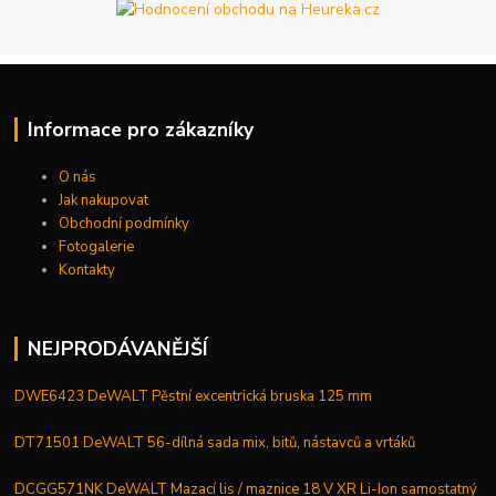
Informace pro zákazníky
O nás
Jak nakupovat
Obchodní podmínky
Fotogalerie
Kontakty
NEJPRODÁVANĚJŠÍ
DWE6423 DeWALT Pěstní excentrická bruska 125 mm
DT71501 DeWALT 56-dílná sada mix, bitů, nástavců a vrtáků
DCGG571NK DeWALT Mazací lis / maznice 18 V XR Li-Ion samostatný