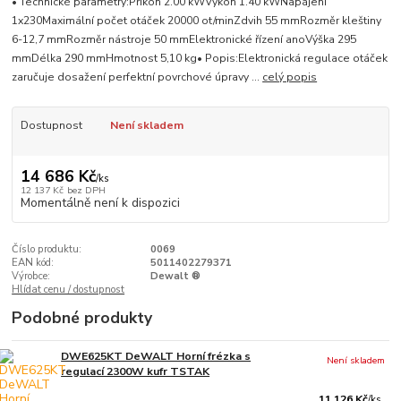
• Technické parametry:Příkon 2.00 kWVýkon 1.40 kWNapájení
1x230Maximální počet otáček 20000 ot/minZdvih 55 mmRozměr kleštiny
6-12,7 mmRozměr nástroje 50 mmElektronické řízení anoVýška 295
mmDélka 290 mmHmotnost 5,10 kg• Popis:Elektronická regulace otáček
zaručuje dosažení perfektní povrchové úpravy ...
celý popis
Dostupnost
Není skladem
14 686 Kč
/
ks
12 137 Kč
bez DPH
Momentálně není k dispozici
Číslo produktu:
0069
EAN kód:
5011402279371
Výrobce:
Dewalt ®
Hlídat cenu / dostupnost
Podobné produkty
DWE625KT DeWALT Horní frézka s
Není skladem
regulací 2300W kufr TSTAK
11 126 Kč
/
ks