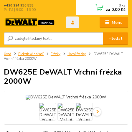
0
ks
+420 224 936 535
za
0,00 Kč
Po–Pá | 9:00 – 16:00
Menu
Hledat
Úvod
Elektrické nářadí
Frézky
Horní frézky
DW625E DeWALT
Vrchní frézka 2000W
DW625E DeWALT Vrchní frézka
2000W