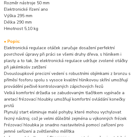
Rozměr nástroje 50 mm
Elektronické řízení ano
Výška 295 mm
Délka 290 mm
Hmotnost 5,10 kg
• Popis:
Elektronická regulace otáček zaručuje dosažení perfektní
povrchové úpravy při práci se všemi druhy dřeva, s hliníkem i
plasty a to tak, že elektronická regulace udržuje zvolené otáčky
při jakémkoliv zatížení
Dvousloupkové precizní vedení s robustními objímkami z bronzu s
příměsí fosforu spolu s vysoce kvalitní hliníkovou skříní umožňují
provádění pečlivě kontrolovaných zápichových řezů
Velká komfortní držadla se zabudovaným tlačítkem vypínače a
aretací frézovací hloubky umožňují komfortní ovládání konečky
prstů
Plynulý start eliminuje malé pohyby, které mohou vychylovat
řezný nástroj, což je velmi důležité zejména u výkonných frézek
Frézovací hloubka je snadno nastavitelná pomocí zařízení pro
jemné seřízení a zvětšeného měřítka