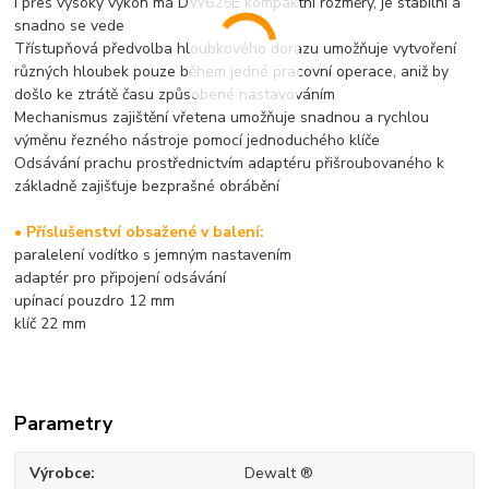
I přes vysoký výkon má DW625E kompaktní rozměry, je stabilní a
snadno se vede
Třístupňová předvolba hloubkového dorazu umožňuje vytvoření
různých hloubek pouze během jedné pracovní operace, aniž by
došlo ke ztrátě času způsobené nastavováním
Mechanismus zajištění vřetena umožňuje snadnou a rychlou
výměnu řezného nástroje pomocí jednoduchého klíče
Odsávání prachu prostřednictvím adaptéru přišroubovaného k
základně zajišťuje bezprašné obrábění
• Příslušenství obsažené v balení:
paralelení vodítko s jemným nastavením
adaptér pro připojení odsávání
upínací pouzdro 12 mm
klíč 22 mm
Parametry
Výrobce
Dewalt ®