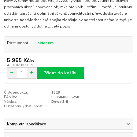
Nový výkonný motor poskytuje zvýšený výkon pro provádění náročných
pracovních úkonůInovovaná objímka pro volbu režimu umožňuje intuitivní
ovládání zaručující optimální výkonDvourychlostní převodovka zvyšuje
univerzálnostMechanická spojka zlepšuje ovladatelnost nářadí a zvyšuje
ochranu obsluhyOdolné ...
celý popis
Dostupnost
skladem
5 965 Kč
/
ks
4 930 Kč
bez DPH
Přidat do košíku
Číslo produktu:
1528
EAN kód:
5035048305256
Výrobce:
Dewalt ®
Hlídat cenu / dostupnost
Kompletní specifikace