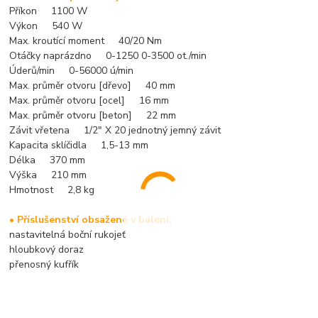
Příkon 1100 W
Výkon 540 W
Max. kroutící moment 40/20 Nm
Otáčky naprázdno 0-1250 0-3500 ot./min
Úderů/min 0-56000 ú/min
Max. průměr otvoru [dřevo] 40 mm
Max. průměr otvoru [ocel] 16 mm
Max. průměr otvoru [beton] 22 mm
Závit vřetena 1/2" X 20 jednotný jemný závit
Kapacita sklíčidla 1,5-13 mm
Délka 370 mm
Výška 210 mm
Hmotnost 2,8 kg
• Příslušenství obsažené v balení:
nastavitelná boční rukojeť
hloubkový doraz
přenosný kufřík