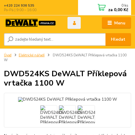
0
ks
+420 224 936 535
za
0,00 Kč
Po–Pá | 9:00 – 16:00
Menu
Hledat
Úvod
Elektrické nářadí
DWD524KS DeWALT Příklepová vrtačka 1100
W
DWD524KS DeWALT Příklepová
vrtačka 1100 W