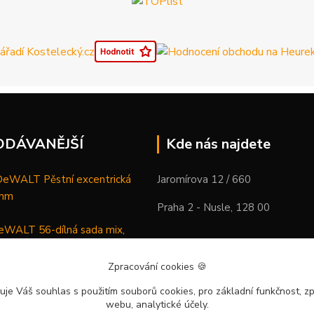
ODÁVANĚJŠÍ
Kde nás najdete
WALT Pěstní excentrická
Jaromírova 12 / 660
 mm
Praha 2 - Nusle, 128 00
WALT 56-dílná sada mix,
ců a vrtáků
Zpracování cookies
🍪
DeWALT Mazací lis /
uje Váš souhlas
s použitím souborů cookies, pro základní funkčnost, zp
 XR Li-Ion samostatný stroj
webu, analytické účely.