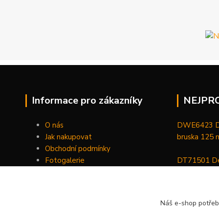
Informace pro zákazníky
NEJPR
O nás
DWE6423 De
Jak nakupovat
bruska 125
Obchodní podmínky
Fotogalerie
DT71501 De
Kontakty
bitů, nástav
DCGG571NK 
Náš e-shop potřeb
maznice 18 V