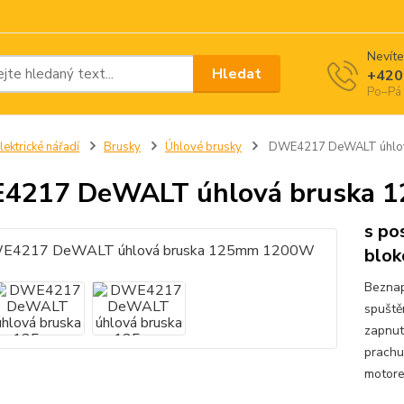
Nevíte
Hledat
+420
Po–Pá 
lektrické nářadí
Brusky
Úhlové brusky
DWE4217 DeWALT úhlo
4217 DeWALT úhlová bruska
s po
blok
Beznap
spuště
zapnut
prachu
motore