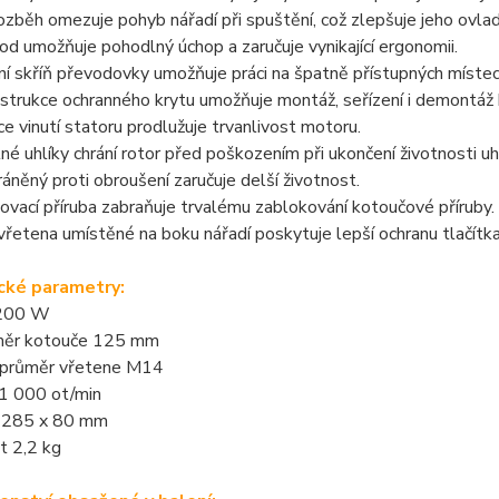
ozběh omezuje pohyb nářadí při spuštění, což zlepšuje jeho ovla
d umožňuje pohodlný úchop a zaručuje vynikající ergonomii.
 skříň převodovky umožňuje práci na špatně přístupných místec
trukce ochranného krytu umožňuje montáž, seřízení i demontáž kryt
e vinutí statoru prodlužuje trvanlivost motoru.
né uhlíky chrání rotor před poškozením při ukončení životnosti uh
áněný proti obroušení zaručuje delší životnost.
ovací příruba zabraňuje trvalému zablokování kotoučové příruby.
 vřetena umístěné na boku nářadí poskytuje lepší ochranu tlačítka
cké parametry:
1200 W
měr kotouče 125 mm
- průměr vřetene M14
1 000 ot/min
 285 x 80 mm
 2,2 kg