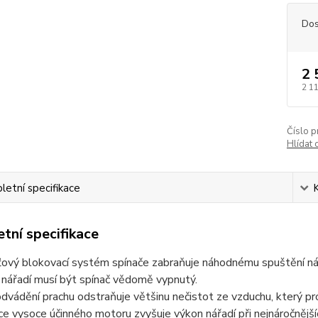
Dos
2 
2 1
Číslo p
Hlídat 
etní specifikace
tní specifikace
vý blokovací systém spínače zabraňuje náhodnému spuštění nářa
nářadí musí být spínač vědomě vypnutý.
vádění prachu odstraňuje většinu nečistot ze vzduchu, který pr
e vysoce účinného motoru zvyšuje výkon nářadí při nejnáročnějšíc