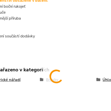
šenství obsažené v balení:
ní boční rukojeť
ouče
vnější příruba
ení součástí dodávky
zařazeno v kategoriích
rické nářadí
Brusky
Úhlo