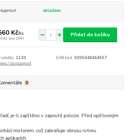
tupnost
skladem
560 Kč
/
ks
Přidat do košíku
16 Kč
bez DPH
roduktu:
1130
EAN kód:
5035048464557
cenu / dostupnost
Komentáře
0
dí, je-li zajištěno v zapnuté poloze. Před opětovným
ochází motorem, což zabraňuje obrusu rotoru.
h aplikacích.