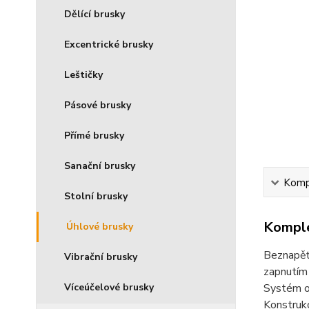
Dělící brusky
Excentrické brusky
Leštičky
Pásové brusky
Přímé brusky
Sanační brusky
Kompl
Stolní brusky
Komple
Úhlové brusky
Beznapěťo
Vibrační brusky
zapnutím 
Systém od
Víceúčelové brusky
Konstrukc