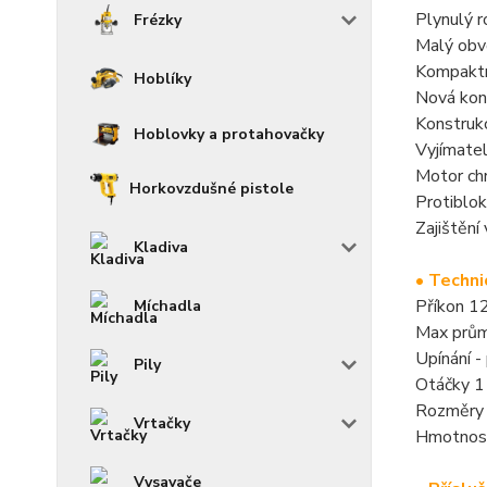
Plynulý r
Frézky
Malý obvo
Kompaktní
Hoblíky
Nová kons
Konstrukc
Hoblovky a protahovačky
Vyjímatel
Motor chr
Horkovzdušné pistole
Protiblok
Zajištění
Kladiva
• Techni
Příkon 
Míchadla
Max prů
Upínání 
Pily
Otáčky 1
Rozměry
Vrtačky
Hmotnost
Vysavače