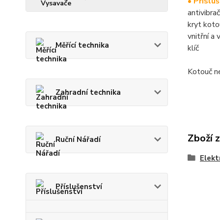
• Příslu
antivibrač
kryt kot
vnitřní a 
Měřící technika
klíč
Kotouč n
Zahradní technika
Zboží 
Ruční Nářadí
Elekt
Příslušenství