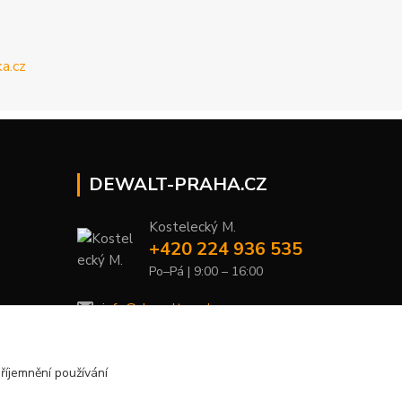
DEWALT-PRAHA.CZ
Kostelecký M.
+420 224 936 535
Po–Pá | 9:00 – 16:00
info@dewalt-praha.cz
říjemnění používání