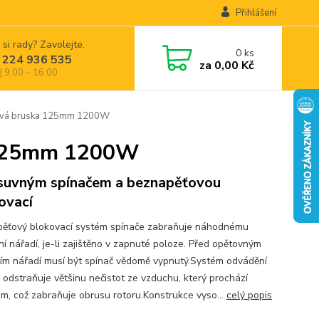
Přihlášení
 si rady? Zavolejte.
0
ks
 224 936 535
za
0,00 Kč
| 9:00 – 16:00
vá bruska 125mm 1200W
 125mm 1200W
suvným spínačem a beznapěťovou
ovací
ěťový blokovací systém spínače zabraňuje náhodnému
ní nářadí, je-li zajištěno v zapnuté poloze. Před opětovným
ím nářadí musí být spínač vědomě vypnutý.Systém odvádění
 odstraňuje většinu nečistot ze vzduchu, který prochází
m, což zabraňuje obrusu rotoru.Konstrukce vyso...
celý popis