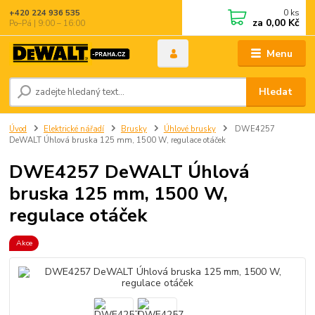
0
ks
+420 224 936 535
za
0,00 Kč
Po–Pá | 9:00 – 16:00
Menu
Hledat
Úvod
Elektrické nářadí
Brusky
Úhlové brusky
DWE4257
DeWALT Úhlová bruska 125 mm, 1500 W, regulace otáček
DWE4257 DeWALT Úhlová
bruska 125 mm, 1500 W,
regulace otáček
Akce