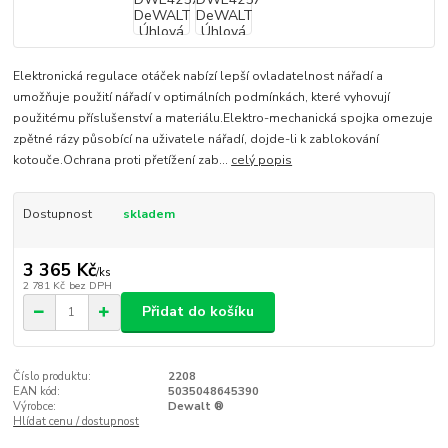
Elektronická regulace otáček nabízí lepší ovladatelnost nářadí a
umožňuje použití nářadí v optimálních podmínkách, které vyhovují
použitému příslušenství a materiálu.Elektro-mechanická spojka omezuje
zpětné rázy působící na uživatele nářadí, dojde-li k zablokování
kotouče.Ochrana proti přetížení zab...
celý popis
Dostupnost
skladem
3 365 Kč
/
ks
2 781 Kč
bez DPH
Přidat do košíku
Číslo produktu:
2208
EAN kód:
5035048645390
Výrobce:
Dewalt ®
Hlídat cenu / dostupnost