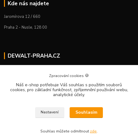
Kde nás najdete
Jaromírova 12 / 660
Praha 2 - Nusle, 128 00
DEWALT-PRAHA.CZ
Kostelecký M.
+420 224 936 535
🍪
Zpracování cookies
Po–Pá | 9:00 – 16:00
Náš e-shop potřebuje Váš souhlas
s použitím souborů
cookies, pro základní funkčnost, zpříjemnění používání webu,
info@dewalt-praha.cz
analytické účely.
Souhlasím
Nastavení
Souhlas můžete odmítnout
zde
.