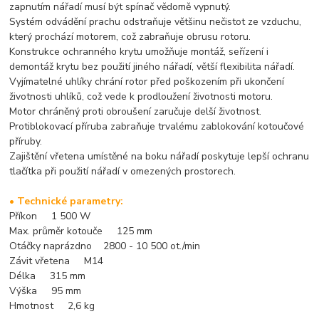
zapnutím nářadí musí být spínač vědomě vypnutý.
Systém odvádění prachu odstraňuje většinu nečistot ze vzduchu,
který prochází motorem, což zabraňuje obrusu rotoru.
Konstrukce ochranného krytu umožňuje montáž, seřízení i
demontáž krytu bez použití jiného nářadí, větší flexibilita nářadí.
Vyjímatelné uhlíky chrání rotor před poškozením při ukončení
životnosti uhlíků, což vede k prodloužení životnosti motoru.
Motor chráněný proti obroušení zaručuje delší životnost.
Protiblokovací příruba zabraňuje trvalému zablokování kotoučové
příruby.
Zajištění vřetena umístěné na boku nářadí poskytuje lepší ochranu
tlačítka při použití nářadí v omezených prostorech.
• Technické parametry:
Příkon 1 500 W
Max. průměr kotouče 125 mm
Otáčky naprázdno 2800 - 10 500 ot./min
Závit vřetena M14
Délka 315 mm
Výška 95 mm
Hmotnost 2,6 kg