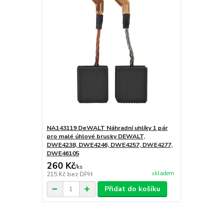
NA143119 DeWALT Náhradní uhlíky 1 pár
pro malé úhlové brusky DEWALT,
DWE4238, DWE4246, DWE4257, DWE4277,
DWE46105
260 Kč
/
ks
skladem
215 Kč
bez DPH
Přidat do košíku