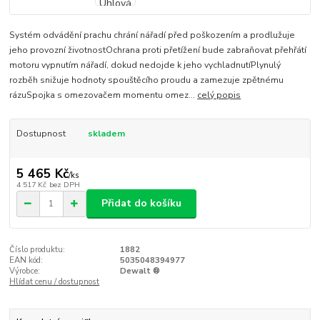
Systém odvádění prachu chrání nářadí před poškozením a prodlužuje
jeho provozní životnostOchrana proti přetížení bude zabraňovat přehřátí
motoru vypnutím nářadí, dokud nedojde k jeho vychladnutíPlynulý
rozběh snižuje hodnoty spouštěcího proudu a zamezuje zpětnému
rázuSpojka s omezovačem momentu omez...
celý popis
Dostupnost
skladem
5 465 Kč
/
ks
4 517 Kč
bez DPH
Přidat do košíku
Číslo produktu:
1882
EAN kód:
5035048394977
Výrobce:
Dewalt ®
Hlídat cenu / dostupnost