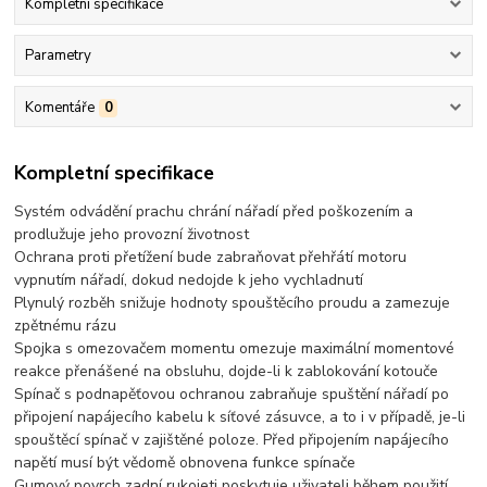
Kompletní specifikace
Parametry
Komentáře
0
Kompletní specifikace
Systém odvádění prachu chrání nářadí před poškozením a
prodlužuje jeho provozní životnost
Ochrana proti přetížení bude zabraňovat přehřátí motoru
vypnutím nářadí, dokud nedojde k jeho vychladnutí
Plynulý rozběh snižuje hodnoty spouštěcího proudu a zamezuje
zpětnému rázu
Spojka s omezovačem momentu omezuje maximální momentové
reakce přenášené na obsluhu, dojde-li k zablokování kotouče
Spínač s podnapěťovou ochranou zabraňuje spuštění nářadí po
připojení napájecího kabelu k síťové zásuvce, a to i v případě, je-li
spouštěcí spínač v zajištěné poloze. Před připojením napájecího
napětí musí být vědomě obnovena funkce spínače
Gumový povrch zadní rukojeti poskytuje uživateli během použití