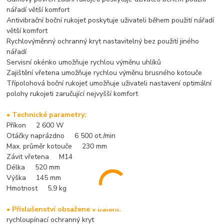
nářadí větší komfort
Antivibrační boční rukojeť poskytuje uživateli během použití nářadí
větší komfort
Rychlovýměnný ochranný kryt nastavitelný bez použití jiného
nářadí
Servisní okénko umožňuje rychlou výměnu uhlíků
Zajištění vřetena umožňuje rychlou výměnu brusného kotouče
Třípolohová boční rukojeť umožňuje uživateli nastavení optimální
polohy rukojeti zaručující nejvyšší komfort
• Technické parametry:
Příkon 2 600 W
Otáčky naprázdno 6 500 ot./min
Max. průměr kotouče 230 mm
Závit vřetena M14
Délka 520 mm
Výška 145 mm
Hmotnost 5,9 kg
• Příslušenství obsažené v balení:
rychloupínací ochranný kryt