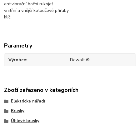
antivibrační boční rukojeť
vnitřní a vnější kotoučové příruby
klíč
Parametry
Výrobce
Dewalt ®
Zboží zařazeno v kategoriích
Elektrické nářadí
Brusky
Úhlové brusky