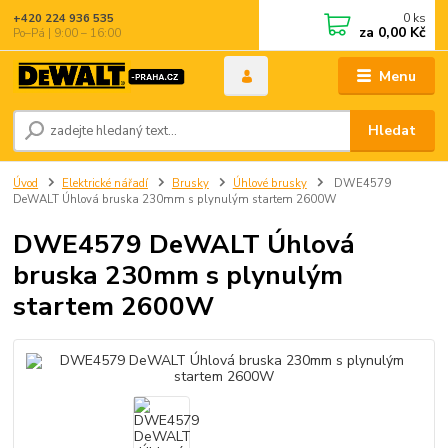
0
ks
+420 224 936 535
za
0,00 Kč
Po–Pá | 9:00 – 16:00
Menu
Hledat
Úvod
Elektrické nářadí
Brusky
Úhlové brusky
DWE4579
DeWALT Úhlová bruska 230mm s plynulým startem 2600W
DWE4579 DeWALT Úhlová
bruska 230mm s plynulým
startem 2600W