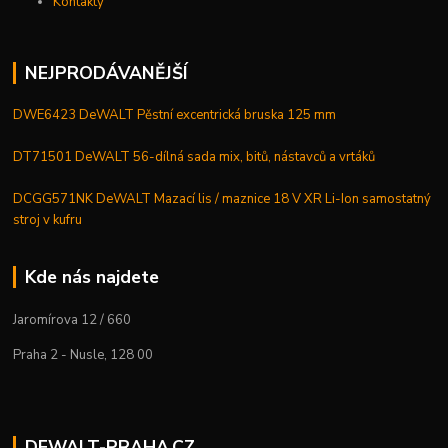
Kontakty
NEJPRODÁVANĚJŠÍ
DWE6423 DeWALT Pěstní excentrická bruska 125 mm
DT71501 DeWALT 56-dílná sada mix, bitů, nástavců a vrtáků
DCGG571NK DeWALT Mazací lis / maznice 18 V XR Li-Ion samostatný
stroj v kufru
Kde nás najdete
Jaromírova 12 / 660
Praha 2 - Nusle, 128 00
DEWALT-PRAHA.CZ