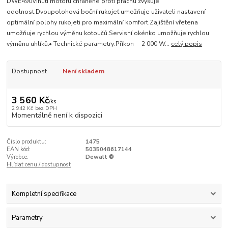
DWE490Vinutí motoru chráněné proti prachu zvyšuje
odolnost.Dvoupolohová boční rukojeť umožňuje uživateli nastavení
optimální polohy rukojeti pro maximální komfort.Zajištění vřetena
umožňuje rychlou výměnu kotoučů.Servisní okénko umožňuje rychlou
výměnu uhlíků.• Technické parametry:Příkon 2 000 W...
celý popis
Dostupnost
Není skladem
3 560 Kč
/
ks
2 942 Kč
bez DPH
Momentálně není k dispozici
Číslo produktu:
1475
EAN kód:
5035048617144
Výrobce:
Dewalt ®
Hlídat cenu / dostupnost
Kompletní specifikace
Parametry