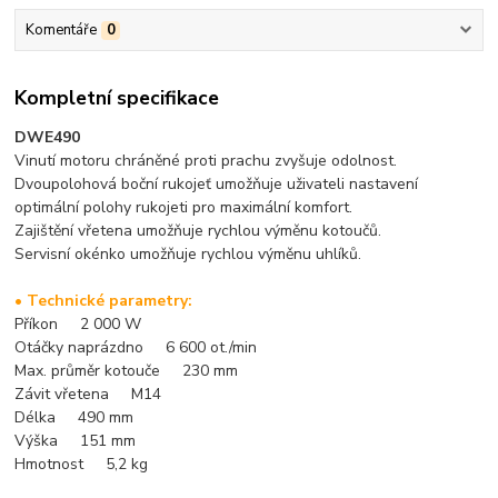
Komentáře
0
Kompletní specifikace
DWE490
Vinutí motoru chráněné proti prachu zvyšuje odolnost.
Dvoupolohová boční rukojeť umožňuje uživateli nastavení
optimální polohy rukojeti pro maximální komfort.
Zajištění vřetena umožňuje rychlou výměnu kotoučů.
Servisní okénko umožňuje rychlou výměnu uhlíků.
• Technické parametry:
Příkon 2 000 W
Otáčky naprázdno 6 600 ot./min
Max. průměr kotouče 230 mm
Závit vřetena M14
Délka 490 mm
Výška 151 mm
Hmotnost 5,2 kg