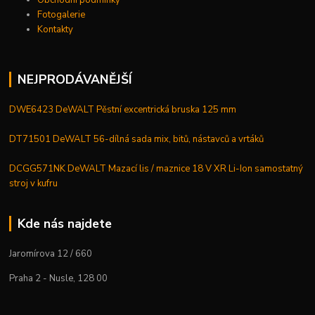
Obchodní podmínky
Fotogalerie
Kontakty
NEJPRODÁVANĚJŠÍ
DWE6423 DeWALT Pěstní excentrická bruska 125 mm
DT71501 DeWALT 56-dílná sada mix, bitů, nástavců a vrtáků
DCGG571NK DeWALT Mazací lis / maznice 18 V XR Li-Ion samostatný
stroj v kufru
Kde nás najdete
Jaromírova 12 / 660
Praha 2 - Nusle, 128 00