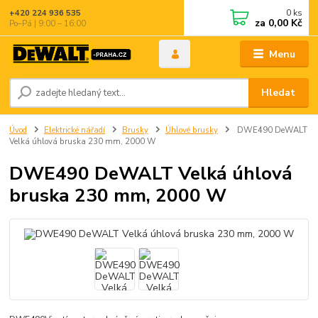
0
ks
+420 224 936 535
za
0,00 Kč
Po–Pá | 9:00 – 16:00
Menu
Hledat
Úvod
Elektrické nářadí
Brusky
Úhlové brusky
DWE490 DeWALT
Velká úhlová bruska 230 mm, 2000 W
DWE490 DeWALT Velká úhlová
bruska 230 mm, 2000 W