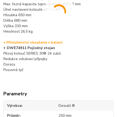
Max. řezná kapacita (vpravo/vlevo): 825 / ? mm
Úhel nastavení kotouče -3° / + 45° ?
Hloubka 650 mm
Délka 680 mm
Výška 330 mm
Hmotnost 26,5 kg
• Příslušenství obsažené v balení:
+
DWE74911
Pojízdný stojan
Pilový kotouč SERIES 30® 24 zubů
Redukce odsávací přípojky
Dorazy
Posuvná tyč
Parametry
Výrobce
Dewalt ®
Průměr
250 mm