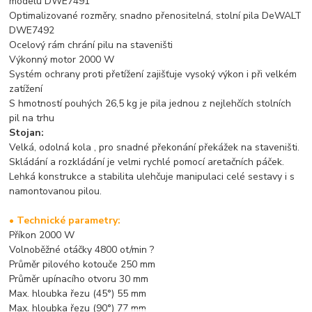
modelu DWE7491
Optimalizované rozměry, snadno přenositelná, stolní pila DeWALT
DWE7492
Ocelový rám chrání pilu na staveništi
Výkonný motor 2000 W
Systém ochrany proti přetížení zajišťuje vysoký výkon i při velkém
zatížení
S hmotností pouhých 26,5 kg je pila jednou z nejlehčích stolních
pil na trhu
Stojan:
Velká, odolná kola , pro snadné překonání překážek na staveništi.
Skládání a rozkládání je velmi rychlé pomocí aretačních páček.
Lehká konstrukce a stabilita ulehčuje manipulaci celé sestavy i s
namontovanou pilou.
• Technické parametry:
Příkon 2000 W
Volnoběžné otáčky 4800 ot/min ?
Průměr pilového kotouče 250 mm
Průměr upínacího otvoru 30 mm
Max. hloubka řezu (45°) 55 mm
Max. hloubka řezu (90°) 77 mm