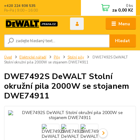
0
ks
+420 224 936 535
za
0,00 Kč
Po–Pá | 9:00 – 16:00
Menu
Hledat
Úvod
Elektrické nářadí
Pily
Stolní pily
DWE7492S DeWALT
Stolní okružní pila 2000W se stojanem DWE74911
DWE7492S DeWALT Stolní
okružní pila 2000W se stojanem
DWE74911