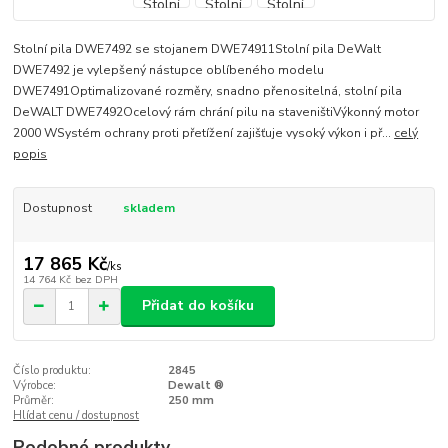
Stolní pila DWE7492 se stojanem DWE74911Stolní pila DeWalt
DWE7492 je vylepšený nástupce oblíbeného modelu
DWE7491Optimalizované rozměry, snadno přenositelná, stolní pila
DeWALT DWE7492Ocelový rám chrání pilu na staveništiVýkonný motor
2000 WSystém ochrany proti přetížení zajišťuje vysoký výkon i př...
celý
popis
Dostupnost
skladem
17 865 Kč
/
ks
14 764 Kč
bez DPH
Přidat do košíku
Číslo produktu:
2845
Výrobce:
Dewalt ®
Průměr:
250 mm
Hlídat cenu / dostupnost
Podobné produkty